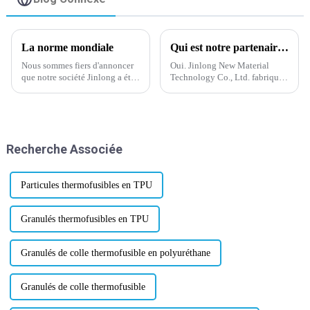
La norme mondiale
Qui est notre partenaire de travail ?
Nous sommes fiers d'annoncer
Oui. Jinlong New Material
que notre société Jinlong a été
Technology Co., Ltd. fabrique
approuvée par la norme
de la poudre thermofusible
mondiale pour la certification
depuis plus de 20 ans. Nous
des matériaux de transfert de
disposons d'une équipe de
chaleur le 28 février 2024.
professionnels, d'une
expérience et d'une
Recherche Associée
technologie de pointe. Wanhua
est l'un de nos partenaires.
Particules thermofusibles en TPU
Granulés thermofusibles en TPU
Granulés de colle thermofusible en polyuréthane
Granulés de colle thermofusible