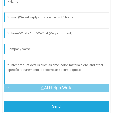
AI Helps Write
Send