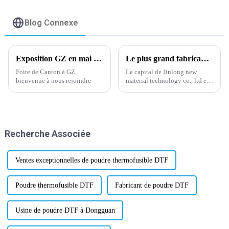
Blog Connexe
Exposition GZ en mai 2024
Le plus grand fabricant de films DTF en Chine.
Foire de Canton à GZ,
Le capital de Jinlong new
bienvenue à nous rejoindre
material technology co., ltd est
de 30 millions de yuans,
couvre 30 000 mètres carrés,
dispose de 3 lignes de meulage
automatiques allemandes, de 3
lignes de revêtement à quatre
Recherche Associée
têtes et d'autres avancées
internationales...
Ventes exceptionnelles de poudre thermofusible DTF
Poudre thermofusible DTF
Fabricant de poudre DTF
Usine de poudre DTF à Dongguan