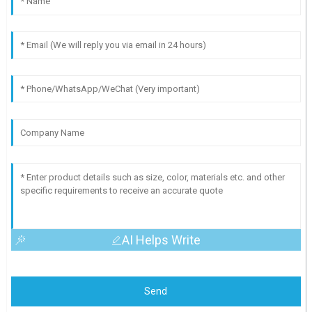
AI Helps Write
Send