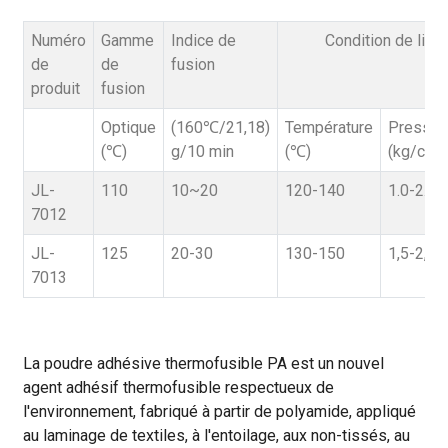
Numéro
Gamme
Indice de
Condition de liai
de
de
fusion
produit
fusion
Optique
(160℃/21,18)
Température
Pressio
(℃)
g/10 min
(℃)
(kg/cm)
JL-
110
10~20
120-140
1.0-2.0
7012
JL-
125
20-30
130-150
1,5-2,5
7013
La poudre adhésive thermofusible PA est un nouvel
agent adhésif thermofusible respectueux de
l'environnement, fabriqué à partir de polyamide, appliqué
au laminage de textiles, à l'entoilage, aux non-tissés, au