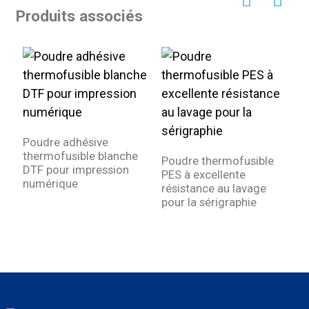
Produits associés
Poudre adhésive
thermofusible blanche
Poudre thermofusible
R
DTF pour impression
PES à excellente
d
numérique
résistance au lavage
c
pour la sérigraphie
p
n