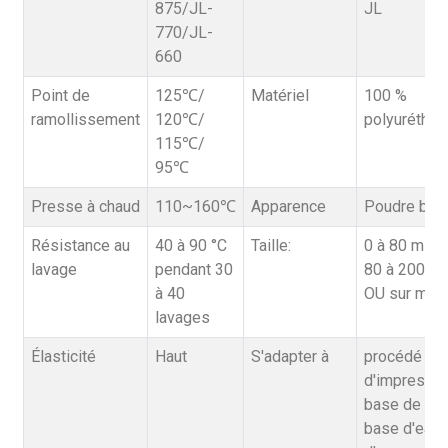
875/JL-
JL
770/JL-
660
Point de
125℃/
Matériel
100 %
ramollissement
120℃/
polyuréthan
115℃/
95℃
Presse à chaud
110~160℃
Apparence
Poudre bla
Résistance au
40 à 90 °C
Taille:
0 à 80 micr
lavage
pendant 30
80 à 200 mi
à 40
OU sur mes
lavages
Élasticité
Haut
S'adapter à
procédé
d'impressio
base de col
base d'eau,