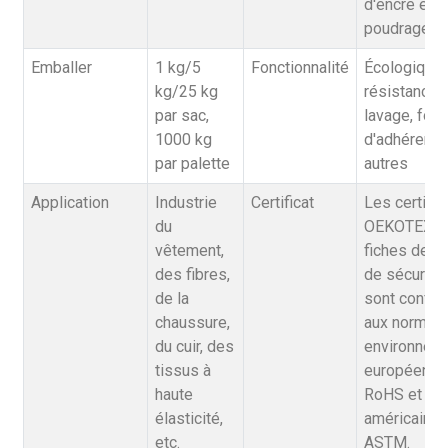
d'encre et d
poudrage
Emballer
1 kg/5
Fonctionnalité
Écologique,
kg/25 kg
résistance 
par sac,
lavage, forc
1000 kg
d'adhérence
par palette
autres
Application
Industrie
Certificat
Les certific
du
OEKOTEX et
vêtement,
fiches de 
des fibres,
de sécurité
de la
sont confo
chaussure,
aux normes
du cuir, des
environnem
tissus à
européenne
haute
RoHS et
élasticité,
américaine
etc.
ASTM.