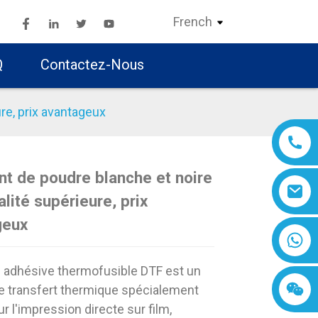
French
Q
Contactez-Nous
ure, prix avantageux
nt de poudre blanche et noire
alité supérieure, prix
Loading...
Loading...
Loading..
Loading..
geux
 adhésive thermofusible DTF est un
e transfert thermique spécialement
r l'impression directe sur film,