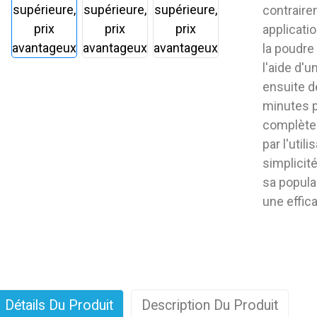
contraire
applicatio
la poudre
l'aide d'u
ensuite d
minutes p
complètem
par l'util
simplicité
sa popula
une effic
Détails Du Produit
Description Du Produit