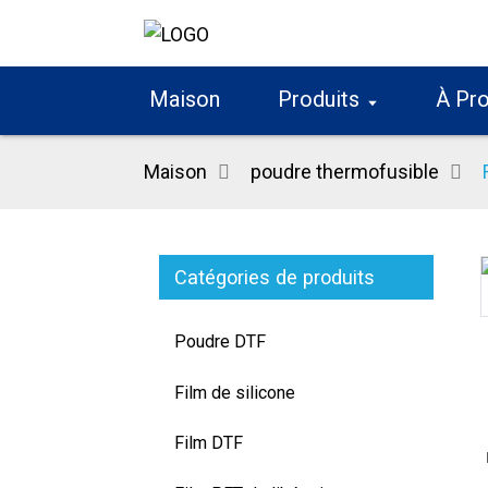
Maison
Produits
À Pr
Maison
poudre thermofusible
Catégories de produits
Loading...
Loading...
Poudre DTF
Film de silicone
Film DTF