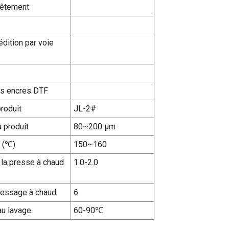
 vêtement
dition par voie
es encres DTF
roduit
JL-2#
 produit
80~200 µm
 (℃)
150~160
 la presse à chaud
1.0-2.0
essage à chaud
6
au lavage
60-90℃