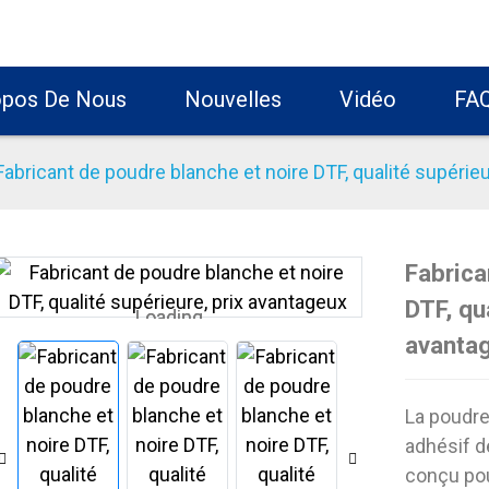
opos De Nous
Nouvelles
Vidéo
FA
Fabricant de poudre blanche et noire DTF, qualité supérie
Fabrica
DTF, qu
Loading...
Loading...
avanta
La poudre
adhésif d
conçu pou