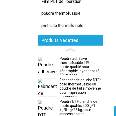
Film PET de libération
poudre thermofusible
particule thermofusible
Produits vedettes
Poudre adhésive
thermofusible TPU de
haute qualité pour
sérigraphie, ayant passé
50 lavages.
Fabricant de poudre DTF :
colle thermofusible en
poudre de taille moyenne
pour impression
numérique
Poudre DTF blanche de
haute qualité, 500 g/1
kg/5 kg/25 kg, pour
impression par