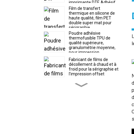
imprimante DTF. Adhésif
thermofusible souple.
Film de transfert
thermique en silicone de
haute qualité, film PET
double super mat pour
sérigraphie
Poudre adhésive
L
thermofusible TPU de
qualité supérieure,
l
granulométrie moyenne,
pour impression
numérique
Fabricant de films de
décollement à chaud et à
froid pour la sérigraphie et
l'impression offset
N
d
Film silicone brillant, film
p
PET double super mat
pour impression silicone
d
c
Film DTF détachable à tout
C
moment, format rouleau
30/60 cm x 100 m et
s
format feuille, pour
l'impression numérique
(fabricant)
Rouleau de film papier