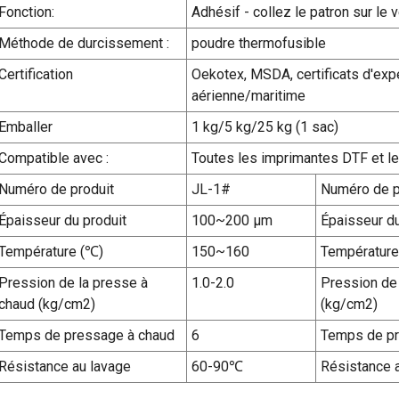
Fonction:
Adhésif - collez le patron sur le
Méthode de durcissement :
poudre thermofusible
Certification
Oekotex, MSDA, certificats d'expé
aérienne/maritime
Emballer
1 kg/5 kg/25 kg (1 sac)
Compatible avec :
Toutes les imprimantes DTF et l
Numéro de produit
JL-1#
Numéro de p
Épaisseur du produit
100~200 µm
Épaisseur du
Température (℃)
150~160
Température
Pression de la presse à
1.0-2.0
Pression de
chaud (kg/cm2)
(kg/cm2)
Temps de pressage à chaud
6
Temps de pr
Résistance au lavage
60-90℃
Résistance 