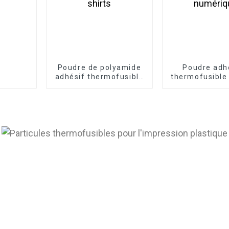
Poudre de polyamide
Poudre adh
adhésif thermofusible
thermofusible
PA pour l'impression
DTF pour imp
de t-shirts
numériq