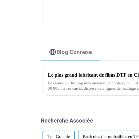
Blog Connexe
Le plus grand fabricant de films DTF en Ch
Le capital de Jinlong new material technology co., ltd
30 000 mètres carrés, dispose de 3 lignes de meulage 
de revêtement à quatre têtes et d'autres avancées intern
Recherche Associée
Tpu Granule
Particules thermofusibles en T