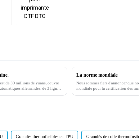
ine.
La norme mondiale
 est de 30 millions de yuans, couvre
Nous sommes fiers d'annoncer que not
automatiques allemandes, de 3 lignes
mondiale pour la certification des mat
ationales...
PU
Granulés thermofusibles en TPU
Granulés de colle thermofusib