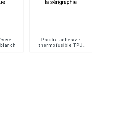
ésive
Poudre adhésive
 blanche
thermofusible TPU
ression
hautement élastique
ue
pour la sérigraphie