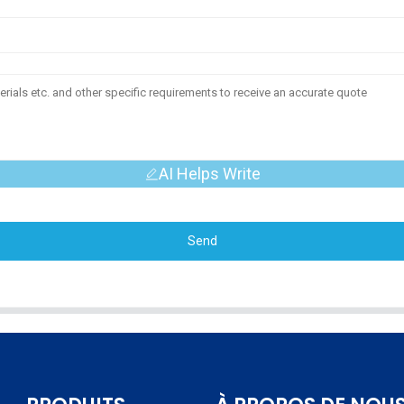
AI Helps Write
Send