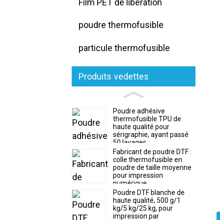
Film PET de libération
poudre thermofusible
particule thermofusible
Produits vedettes
Poudre adhésive
thermofusible TPU de
haute qualité pour
sérigraphie, ayant passé
50 lavages.
Fabricant de poudre DTF :
colle thermofusible en
poudre de taille moyenne
pour impression
numérique
Poudre DTF blanche de
haute qualité, 500 g/1
kg/5 kg/25 kg, pour
impression par