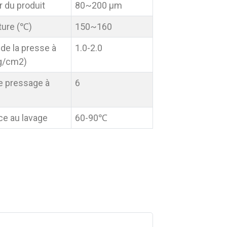
 du produit
80~200 µm
ure (℃)
150~160
de la presse à
1.0-2.0
g/cm2)
 pressage à
6
ce au lavage
60-90℃