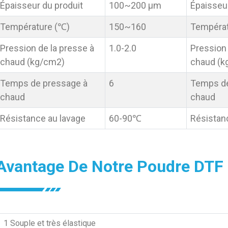
Épaisseur du produit
100~200 µm
Épaisseur
Température (℃)
150~160
Températ
Pression de la presse à
1.0-2.0
Pression 
chaud (kg/cm2)
chaud (k
Temps de pressage à
6
Temps de
chaud
chaud
Résistance au lavage
60-90℃
Résistan
Avantage De Notre Poudre DTF
1
Souple et très élastique