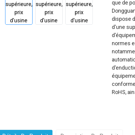
que de po
Dongguan,
dispose d
d'une sup
d'équipe
normes en
notamment
automatiq
d'enducti
équipemen
conforme
RoHS, ai