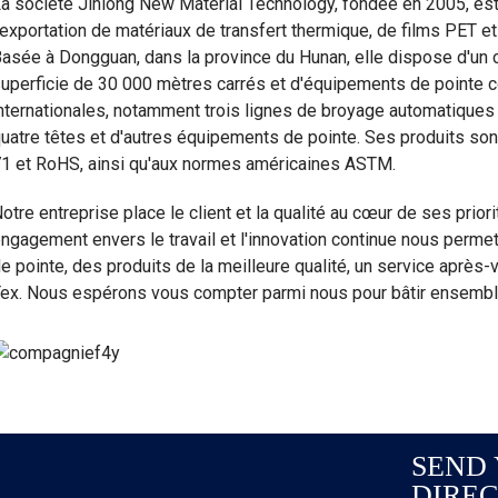
a société Jinlong New Material Technology, fondée en 2005, est 
'exportation de matériaux de transfert thermique, de films PET e
asée à Dongguan, dans la province du Hunan, elle dispose d'un c
uperficie de 30 000 mètres carrés et d'équipements de pointe
nternationales, notamment trois lignes de broyage automatiques 
uatre têtes et d'autres équipements de pointe. Ses produits 
1 et RoHS, ainsi qu'aux normes américaines ASTM.
otre entreprise place le client et la qualité au cœur de ses prior
ngagement envers le travail et l'innovation continue nous permett
e pointe, des produits de la meilleure qualité, un service après-v
ex. Nous espérons vous compter parmi nous pour bâtir ensemble
SEND 
DIREC