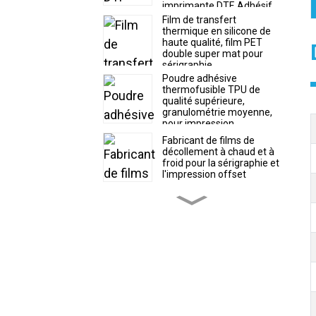
imprimante DTF. Adhésif
thermofusible souple.
Film de transfert
thermique en silicone de
haute qualité, film PET
double super mat pour
sérigraphie
Poudre adhésive
thermofusible TPU de
qualité supérieure,
granulométrie moyenne,
pour impression
numérique
Fabricant de films de
décollement à chaud et à
froid pour la sérigraphie et
l'impression offset
Film silicone brillant, film
PET double super mat
pour impression silicone
Film DTF détachable à tout
moment, format rouleau
30/60 cm x 100 m et
format feuille, pour
l'impression numérique
(fabricant)
Rouleau de film papier