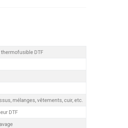
 thermofusible DTF
tissus, mélanges, vêtements, cuir, etc.
leur DTF
lavage