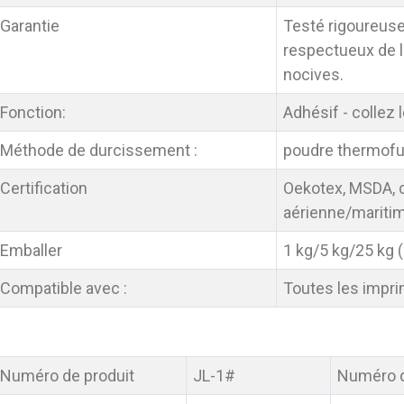
Garantie
Testé rigoureuse
respectueux de 
nocives.
Fonction:
Adhésif - collez 
Méthode de durcissement :
poudre thermofu
Certification
Oekotex, MSDA, ce
aérienne/mariti
Emballer
1 kg/5 kg/25 kg 
Compatible avec :
Toutes les impri
Numéro de produit
JL-1#
Numéro d