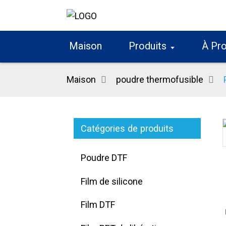
Maison
Produits
À Pr
Maison
poudre thermofusible
Catégories de produits
Loading...
Loading...
Poudre DTF
Film de silicone
Film DTF