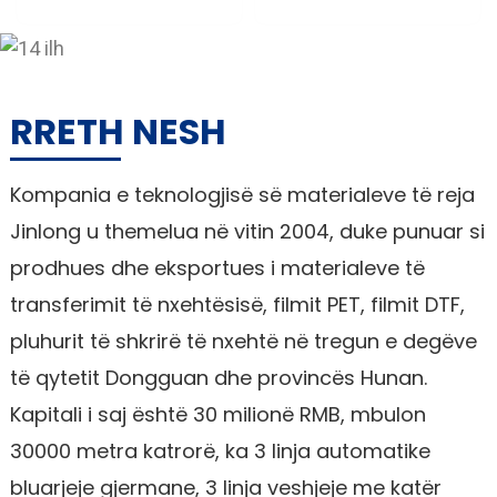
RRETH NESH
Kompania e teknologjisë së materialeve të reja
Jinlong u themelua në vitin 2004, duke punuar si
prodhues dhe eksportues i materialeve të
transferimit të nxehtësisë, filmit PET, filmit DTF,
pluhurit të shkrirë të nxehtë në tregun e degëve
të qytetit Dongguan dhe provincës Hunan.
Kapitali i saj është 30 milionë RMB, mbulon
30000 metra katrorë, ka 3 linja automatike
bluarjeje gjermane, 3 linja veshjeje me katër