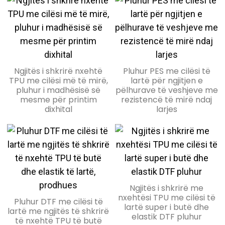
Granula ngjitëse të
Prodhues i filmit PET, film i
shkrirë me nxehtësi për
Prodhues i filmit të çilimit
Granula ngjitëse të
veshur me çikëzim të
tekstile
të ftohtë dhe të nxehtë
shkrira të nxehtë për
ftohtë dhe të nxehtë
Ngjitës i shkrirë nxehtë
Pluhur PES me cilësi të
Film DTF me çmim të
për shtypje ekrani dhe
tekstile në shitjet më të
TPU me cilësi më të mirë,
lartë për ngjitjen e
nxehtë 30/60cm*100m
Film DTF i menjëhershëm
pluhur i madhësisë së
ofset
pëlhurave të veshjeve me
mira - kopje
me transferim të
me lëkurë të nxehtë
mesme për printim
rezistencë të mirë ndaj
nxehtësisë në rul, çmimi i
30/60cm*100m film PET
dixhital
larjes
fabrikës së filmit PET
për prodhues printimi
dixhital
Fletë PET me çlirim të
Granula ngjitëse të
ftohtë për bojë me bazë
shkrirë të nxehtë për
Granula ngjitëse të
Fletë PET me çlirim të
.
uji/bazë tretësi/plastisol
pëlhurë
shkrira të nxehtë për
menjëhershëm me lëkurë
Ngjitës i shkrirë me
tekstile në ofertën më të
të nxehtë për shtypje
nxehtësi TPU me cilësi të
Pluhur DTF me cilësi të
mirë
ekrani
lartë super i butë dhe
lartë me ngjitës të shkrirë
elastik DTF pluhur
të nxehtë TPU të butë