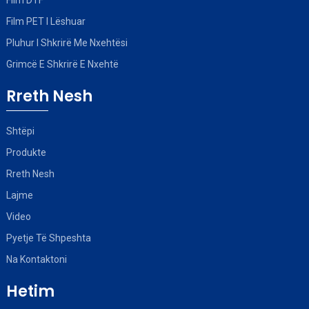
Film DTF
Film PET I Lëshuar
Pluhur I Shkrirë Me Nxehtësi
Grimcë E Shkrirë E Nxehtë
Rreth Nesh
Shtëpi
Produkte
Rreth Nesh
Lajme
Video
Pyetje Të Shpeshta
Na Kontaktoni
Hetim