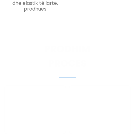
dhe elastik të lartë,
prodhues
PRODHIM
PROCES
Dizajni I Klientit
Bëni Një Provë