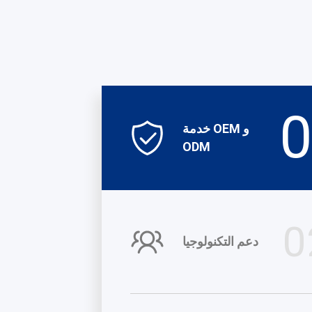
0
خدمة OEM و
ODM
0
دعم التكنولوجيا