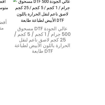
حبيبات الغراء الساخن للأقمشة
أف
أفض
فيلم PET القابل للإزالة الباردة
للحبر القائم على الماء/ القائم على
م
مسحوق DTF عالي الجودة
المذيب/ البلاستيسول
500 جرام / 1 كجم / 5 كجم /
25 كجم لاصق ناعم لنقل
الحرارة باللون الأبيض لطباعة
طابعة DTF