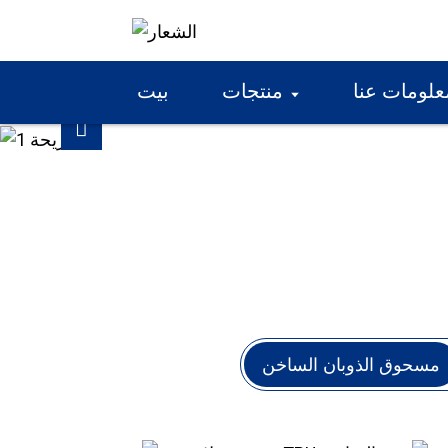
01
علومات عنا
منتجات
بيت
03
/
مسحوق الذوبان الساخن