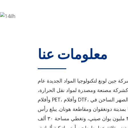
معلومات عنا
 جين لونغ لتكنولوجيا المواد الجديدة عام
مل كشركة مصنعة ومصدرة لمواد نقل الحرارة،
وأفلام PET، وأفلام DTF، ومسحوق الصهر الساخن في
بمدينة دونغقوان ومقاطعة هونان. يبلغ رأس
مال الشركة ٣٠ مليون يوان صيني، وتغطي مساحة ٣٠ ألف
وتضم ثلاثة خطوط طحن أوتوماتيكية ألمانية،