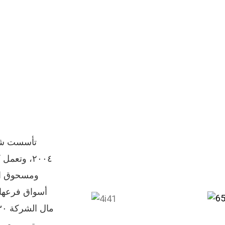
تأسست شركة
٢٠٠٤، وتع
أسواق فرعها 
متر مربع، 