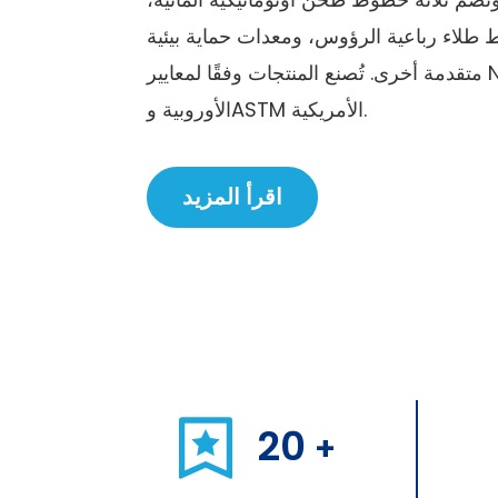
 طلاء رباعية الرؤوس، ومعدات حماية بيئية
متقدمة أخرى. تُصنع المنتجات وفقًا لمعايير N-71 وROHS
الأوروبية وASTM الأمريكية.
اقرأ المزيد
20
+