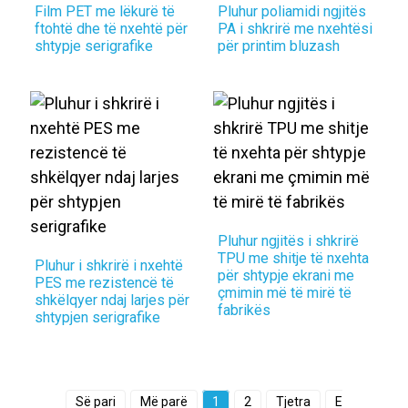
Film PET me lëkurë të
Pluhur poliamidi ngjitës
ftohtë dhe të nxehtë për
PA i shkrirë me nxehtësi
shtypje serigrafike
për printim bluzash
Pluhur ngjitës i shkrirë
TPU me shitje të nxehta
Pluhur i shkrirë i nxehtë
për shtypje ekrani me
PES me rezistencë të
çmimin më të mirë të
shkëlqyer ndaj larjes për
fabrikës
shtypjen serigrafike
Së pari
Më parë
1
2
Tjetra
E