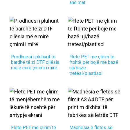
anë mat
Prodhuesi i pluhurit të
Fletë PET me çlirim të
bardhë të zi DTF cilësia
ftohtë për bojë me bazë
më e mirë çmimi i mirë
uji/bazë
tretësi/plastisol
Fletë PET me çlirim të
Madhësia e fletës së