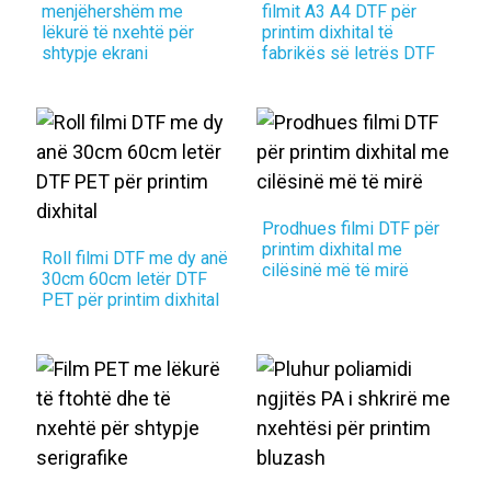
menjëhershëm me
filmit A3 A4 DTF për
lëkurë të nxehtë për
printim dixhital të
shtypje ekrani
fabrikës së letrës DTF
Prodhues filmi DTF për
printim dixhital me
Roll filmi DTF me dy anë
cilësinë më të mirë
30cm 60cm letër DTF
PET për printim dixhital