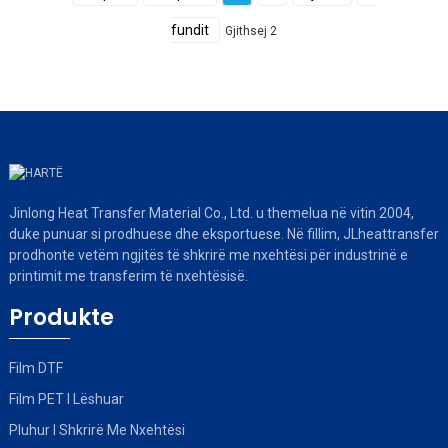
fundit
Gjithsej 2
Jinlong Heat Transfer Material Co., Ltd. u themelua në vitin 2004,
duke punuar si prodhuese dhe eksportuese. Në fillim, JLheattransfer
prodhonte vetëm ngjitës të shkrirë me nxehtësi për industrinë e
printimit me transferim të nxehtësisë.
Produkte
Film DTF
Film PET I Lëshuar
Pluhur I Shkrirë Me Nxehtësi