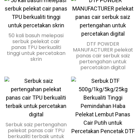
Butiran Gam Cair Panas
Untuk Tekstil
Jualan Terbaik Butiran
Gam Panas Panas Untuk
50 kali basuh melepasi
Filem Pelepasan Kulit
Tekstil-salinan
serbuk pelekat cair
Sejuk & Panas Untuk
DTF POWDER
Filem silikon berkualiti
panas TPU berkualiti
Pengeluar Percetakan
MANUFACTURER pelekat
tinggi mengeluarkan
Bila-bila masa kupas
Premium 30sm 33sm
tinggi untuk percetakan
panas cair serbuk saiz
Skrin Dan Offset
pemindahan haba filem
skrin
filem DTF
40sm & 60sm DTF Kupas
pertengahan untuk
PET double super matte
30/60cm*100m gulungan
Panas Filem Kertas PET
percetakan digital
untuk percetakan skrin
dan saiz kepingan untuk
Gulungan Reflektif
Butiran Gam Cair Panas
pengilang percetakan
Pemindahan Suhu Tinggi
Untuk Fabrik
Jualan Terbaik Butiran
digital
Saiz A3
Gam Panas Panas Untuk
Tekstil
Filem Bersalut Pelepasan
Sejuk & Panas Pengeluar
Filem PET Pelepasan
Serbuk saiz pertengahan
Filem PET
Kulit Sejuk Untuk Asas
pelekat panas cair TPU
Air/ Asas Pelarut/
berkualiti terbaik untuk