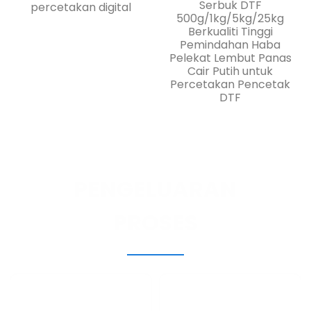
Dakwat Plastisol
Serbuk DTF
percetakan digital
500g/1kg/5kg/25kg
Berkualiti Tinggi
Pemindahan Haba
Pelekat Lembut Panas
Cair Putih untuk
Percetakan Pencetak
DTF
PENGELUARAN
PROSES