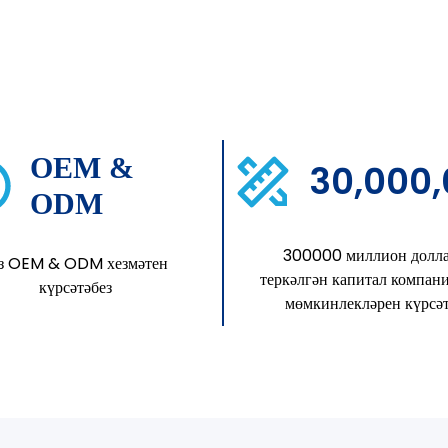
OEM &
30,000
ODM
300000 миллион долл
з OEM & ODM хезмәтен
теркәлгән капитал компан
күрсәтәбез
мөмкинлекләрен күрсә