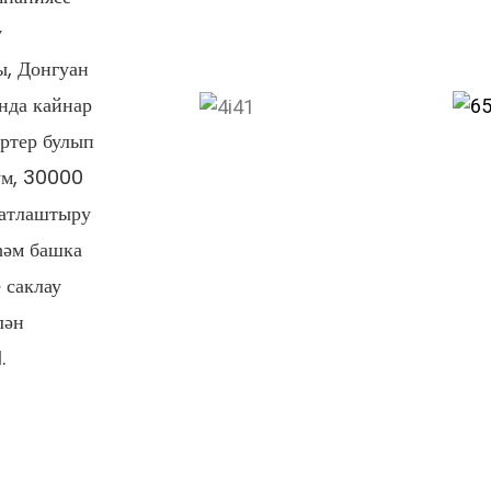
ү
ы, Донгуан
нда кайнар
ртер булып
ум, 30000
матлаштыру
һәм башка
 саклау
лән
.