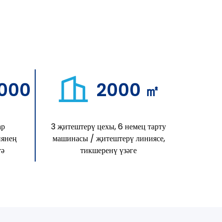
,000
2000
㎡
ар
3 җитештерү цехы, 6 немец тарту
иянең
машинасы / җитештерү линиясе,
тә
тикшеренү үзәге