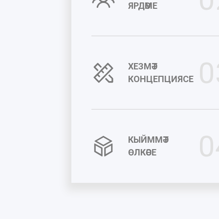
ЯРДӘМЕ
0
ХЕЗМӘТ
КОНЦЕПЦИЯСЕ
0
КЫЙММӘТ
ӨЛКӘСЕ