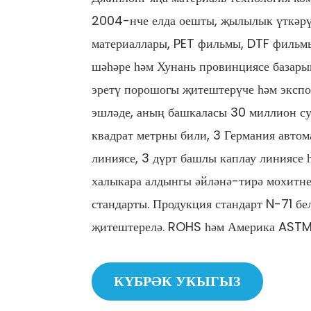
2004-нче елда оешты, җылылык үткәр
материаллары, PET фильмы, DTF фильм
шәһәре һәм Хунань провинциясе базары
эретү порошогы җитештерүче һәм экспо
эшләде, аның башкаласы 30 миллион с
квадрат метрны били, 3 Германия авто
линиясе, 3 дүрт башлы каплау линиясе 
халыкара алдынгы әйләнә-тирә мохитне
стандарты. Продукция стандарт N-71 бе
җитештерелә. ROHS һәм Америка ASTM
КҮБРӘК УКЫГЫЗ