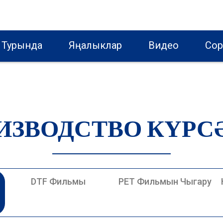
 Турында
Яңалыклар
Видео
Сор
ИЗВОДСТВО КҮРС
DTF Фильмы
PET Фильмын Чыгару