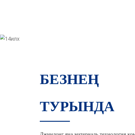
БЕЗНЕҢ
ТУРЫНДА
Джинлонг яңа материаль технология ко