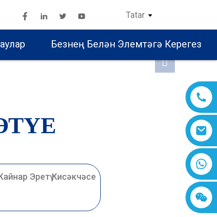
Tatar
аулар
Безнең Белән Элемтәгә Керегез
ӘТҮЕ
Кайнар Эретү Кисәкчәсе