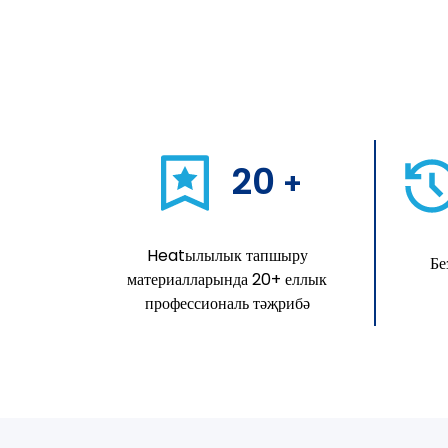
20
+
Heatылылык тапшыру
Бе
материалларында 20+ еллык
профессиональ тәҗрибә