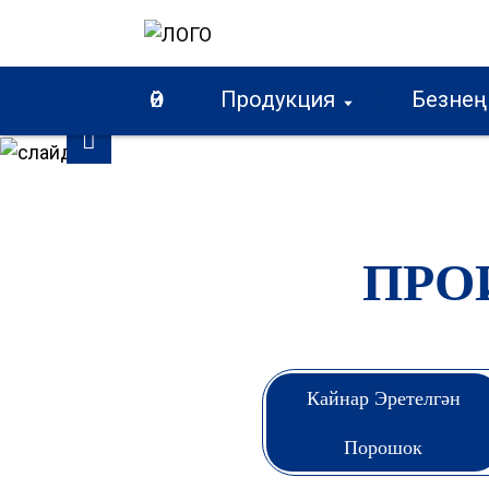
01
Өй
Продукция
Безнең
03
/
ПРО
Кайнар Эретелгән
Порошок