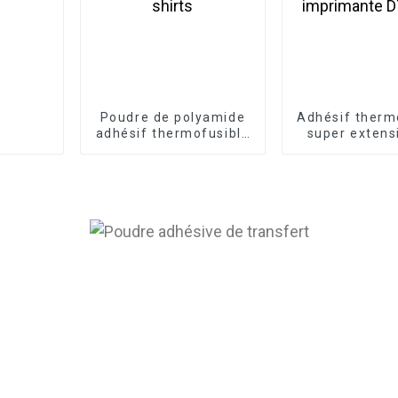
Poudre de polyamide
Adhésif therm
adhésif thermofusible
super extens
PA pour l'impression
poudre noire 
de t-shirts
imprimante 