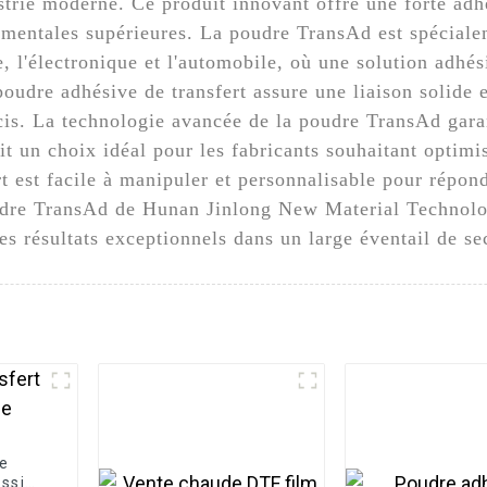
trie moderne. Ce produit innovant offre une forte adhé
mentales supérieures. La poudre TransAd est spéciale
e, l'électronique et l'automobile, où une solution adhési
oudre adhésive de transfert assure une liaison solide e
récis. La technologie avancée de la poudre TransAd gar
it un choix idéal pour les fabricants souhaitant optim
rt est facile à manipuler et personnalisable pour répo
udre TransAd de Hunan Jinlong New Material Technolog
es résultats exceptionnels dans un large éventail de se
le
ession