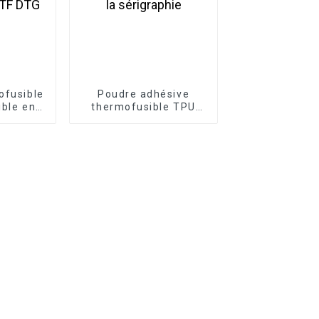
ofusible
Poudre adhésive
ible en
thermofusible TPU
TPU pour
hautement élastique
DTF DTG
pour la sérigraphie