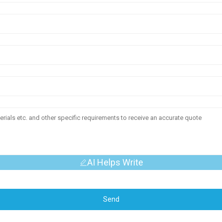
AI Helps Write
Send