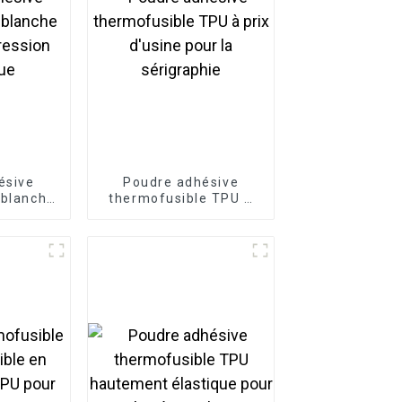
ésive
Poudre adhésive
 blanche
thermofusible TPU à
ression
prix d'usine pour la
ue
sérigraphie