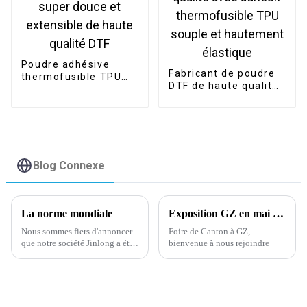
Poudre adhésive
Fabricant de poudre
thermofusible TPU
DTF de haute qualité
super douce et
avec adhésif
extensible de haute
thermofusible TPU
qualité DTF
souple et hautement
élastique
Blog Connexe
La norme mondiale
Exposition GZ en mai 2024
Nous sommes fiers d'annoncer
Foire de Canton à GZ,
que notre société Jinlong a été
bienvenue à nous rejoindre
approuvée par la norme
mondiale pour la certification
des matériaux de transfert de
chaleur le 28 février 2024.