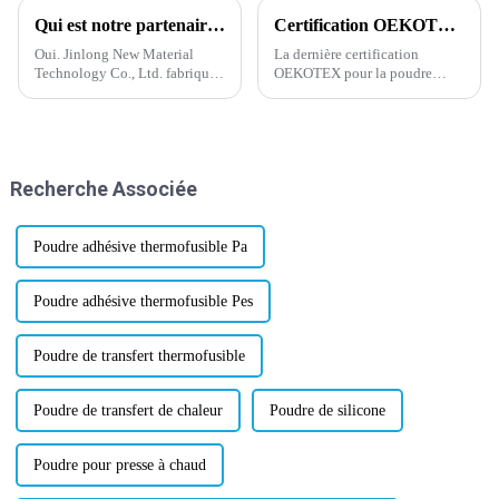
Qui est notre partenaire de travail ?
Certification OEKOTEX la plus récente concernant la poudre adhésive thermofusible
Oui. Jinlong New Material
La dernière certification
Technology Co., Ltd. fabrique
OEKOTEX pour la poudre
de la poudre thermofusible
adhésive thermofusible a été
depuis plus de 20 ans. Nous
mise à jour et approuvée
disposons d'une équipe de
aujourd'hui, ce qui a suscité un
professionnels, d'une
regain d'enthousiasme et de
expérience et d'une
confiance dans l'industrie.
Recherche Associée
technologie de pointe. Wanhua
OEKOTEX, la certification
est l'un de nos partenaires.
mondialement reconnue...
Poudre adhésive thermofusible Pa
Poudre adhésive thermofusible Pes
Poudre de transfert thermofusible
Poudre de transfert de chaleur
Poudre de silicone
Poudre pour presse à chaud