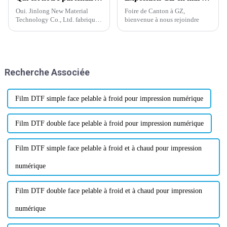
Oui. Jinlong New Material
Foire de Canton à GZ,
Technology Co., Ltd. fabrique
bienvenue à nous rejoindre
de la poudre thermofusible
depuis plus de 20 ans. Nous
disposons d'une équipe de
professionnels, d'une
expérience et d'une
Recherche Associée
technologie de pointe. Wanhua
est l'un de nos partenaires.
Film DTF simple face pelable à froid pour impression numérique
Film DTF double face pelable à froid pour impression numérique
Film DTF simple face pelable à froid et à chaud pour impression
numérique
Film DTF double face pelable à froid et à chaud pour impression
numérique