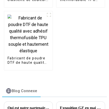
blanche 80 ~ 200
super douce et
microns prix usine du
extensible de haute
fabricant
qualité DTF
Fabricant de poudre
DTF de haute qualité
avec adhésif
thermofusible TPU
souple et hautement
élastique
Blog Connexe
Qui est notre partenaire de travail ?
Exposition GZ en mai 2024