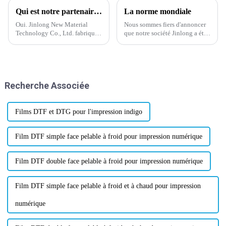
Qui est notre partenaire de travail ?
La norme mondiale
Oui. Jinlong New Material
Nous sommes fiers d'annoncer
Technology Co., Ltd. fabrique
que notre société Jinlong a été
de la poudre thermofusible
approuvée par la norme
depuis plus de 20 ans. Nous
mondiale pour la certification
disposons d'une équipe de
des matériaux de transfert de
professionnels, d'une
chaleur le 28 février 2024.
expérience et d'une
Recherche Associée
technologie de pointe. Wanhua
est l'un de nos partenaires.
Films DTF et DTG pour l'impression indigo
Film DTF simple face pelable à froid pour impression numérique
Film DTF double face pelable à froid pour impression numérique
Film DTF simple face pelable à froid et à chaud pour impression
numérique