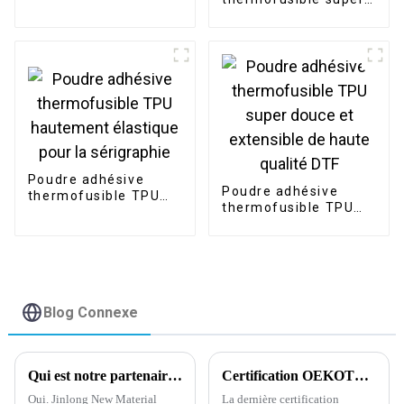
extensible en poudre
noire TPU pour
imprimante DTF DTG
Poudre adhésive
Poudre adhésive
thermofusible TPU
thermofusible TPU
hautement élastique
super douce et
pour la sérigraphie
extensible de haute
qualité DTF
Blog Connexe
Qui est notre partenaire de travail ?
Certification OEKOTEX la plus récente concernant la poudre adhésive thermofusible
Oui. Jinlong New Material
La dernière certification