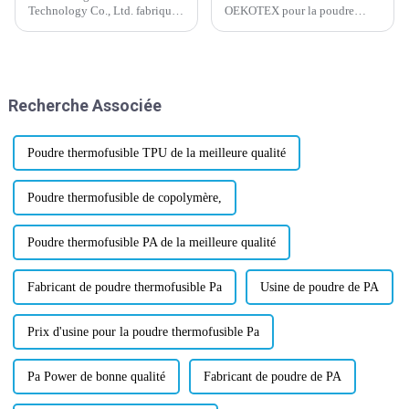
Technology Co., Ltd. fabrique
OEKOTEX pour la poudre
de la poudre thermofusible
adhésive thermofusible a été
depuis plus de 20 ans. Nous
mise à jour et approuvée
disposons d'une équipe de
aujourd'hui, ce qui a suscité un
professionnels, d'une
regain d'enthousiasme et de
expérience et d'une
confiance dans l'industrie.
Recherche Associée
technologie de pointe. Wanhua
OEKOTEX, la certification
est l'un de nos partenaires.
mondialement reconnue...
Poudre thermofusible TPU de la meilleure qualité
Poudre thermofusible de copolymère,
Poudre thermofusible PA de la meilleure qualité
Fabricant de poudre thermofusible Pa
Usine de poudre de PA
Prix ​​d'usine pour la poudre thermofusible Pa
Pa Power de bonne qualité
Fabricant de poudre de PA