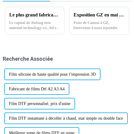
Le plus grand fabricant de films DTF en Chine.
Exposition GZ en mai 2024
Le capital de Jinlong new
Foire de Canton à GZ,
material technology co., ltd est
bienvenue à nous rejoindre
de 30 millions de yuans,
couvre 30 000 mètres carrés,
dispose de 3 lignes de meulage
automatiques allemandes, de 3
lignes de revêtement à quatre
Recherche Associée
têtes et d'autres avancées
internationales...
Film silicone de haute qualité pour l'impression 3D
Fabricant de films Dtf A2 A3 A4
Film DTF personnalisé, prix d'usine
Film DTF instantané à décoller à chaud, mat simple ou double face
Meilleure vente de films DTF en usine