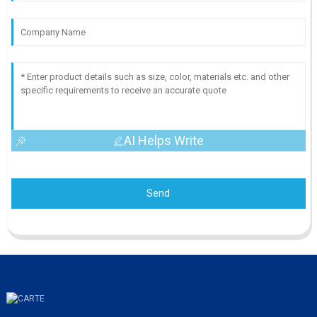
AI Helps Write
Send