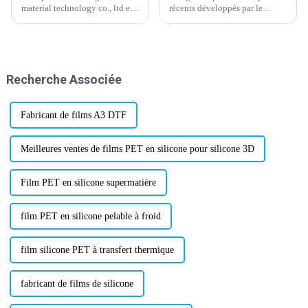
material technology co., ltd est
récents développés par le
de 30 millions de yuans,
département R&D de notre
couvre 30 000 mètres carrés,
entreprise depuis début février
dispose de 3 lignes de meulage
2024. N'hésitez pas à nous
automatiques allemandes, de 3
contacter pour un test
lignes de revêtement à quatre
d'échantillon gratuit en rouleau
Recherche Associée
têtes et d'autres avancées
de taille 75/100u* 60cm*10m,
internationales...
ou personnalisé...
Fabricant de films A3 DTF
Meilleures ventes de films PET en silicone pour silicone 3D
Film PET en silicone supermatière
film PET en silicone pelable à froid
film silicone PET à transfert thermique
fabricant de films de silicone