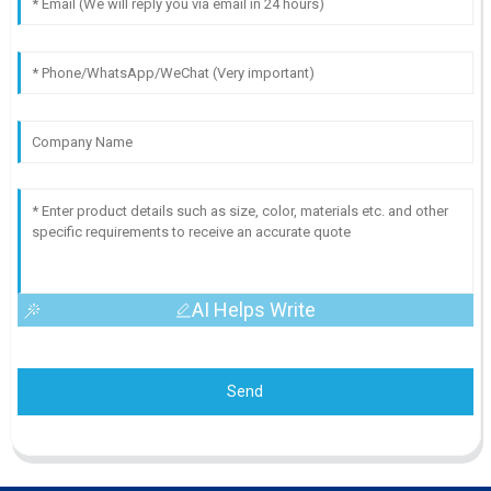
AI Helps Write
Send