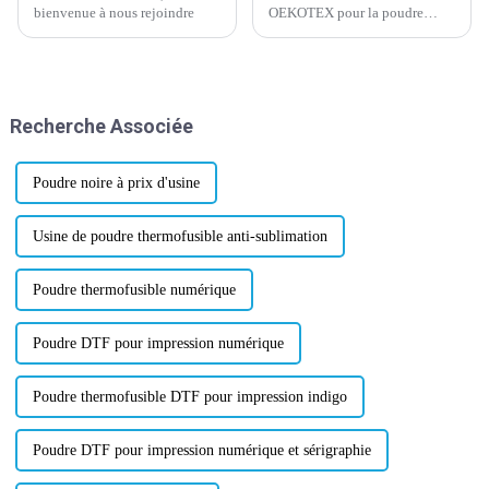
bienvenue à nous rejoindre
OEKOTEX pour la poudre
adhésive thermofusible a été
mise à jour et approuvée
aujourd'hui, ce qui a suscité un
regain d'enthousiasme et de
confiance dans l'industrie.
Recherche Associée
OEKOTEX, la certification
mondialement reconnue...
Poudre noire à prix d'usine
Usine de poudre thermofusible anti-sublimation
Poudre thermofusible numérique
Poudre DTF pour impression numérique
Poudre thermofusible DTF pour impression indigo
Poudre DTF pour impression numérique et sérigraphie