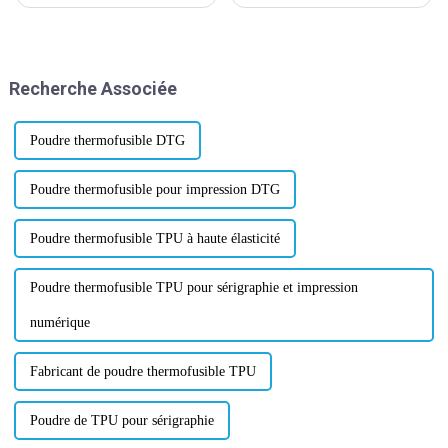
de la poudre thermofusible
depuis plus de 20 ans. Nous
disposons d'une équipe de
professionnels, d'une
expérience et d'une
Recherche Associée
technologie de pointe. Wanhua
est l'un de nos partenaires.
Poudre thermofusible DTG
Poudre thermofusible pour impression DTG
Poudre thermofusible TPU à haute élasticité
Poudre thermofusible TPU pour sérigraphie et impression
numérique
Fabricant de poudre thermofusible TPU
Poudre de TPU pour sérigraphie