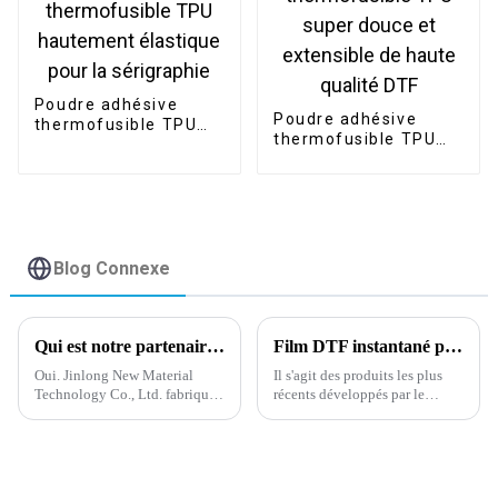
Poudre adhésive
Poudre adhésive
thermofusible TPU
thermofusible TPU
hautement élastique
super douce et
pour la sérigraphie
extensible de haute
qualité DTF
Blog Connexe
Qui est notre partenaire de travail ?
Film DTF instantané pelable à chaud pour impression numérique.
Oui. Jinlong New Material
Il s'agit des produits les plus
Technology Co., Ltd. fabrique
récents développés par le
de la poudre thermofusible
département R&D de notre
depuis plus de 20 ans. Nous
entreprise depuis début février
disposons d'une équipe de
2024. N'hésitez pas à nous
professionnels, d'une
contacter pour un test
expérience et d'une
d'échantillon gratuit en rouleau