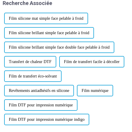
Recherche Associée
technologie de pointe. Wanhua
de taille 75/100u* 60cm*10m,
est l'un de nos partenaires.
ou personnalisé...
Film silicone mat simple face pelable à froid
Film silicone brillant simple face pelable à froid
Film silicone brillant simple face double face pelable à froid
Transfert de chaleur DTF
Film de transfert facile à décoller
Film de transfert éco-solvant
Revêtements antiadhésifs en silicone
Film numérique
Film DTF pour impression numérique
Film DTF pour impression numérique indigo