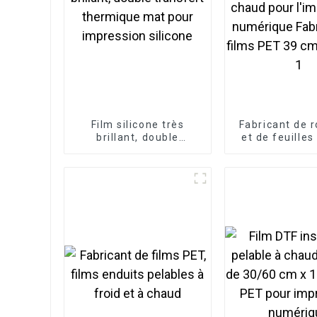
Film silicone très
Fabricant de 
brillant, double
et de feuilles
transfert thermique
DTF instant
mat pour impression
pelage à cha
silicone
l'impress
numérique Fa
de films PET 
54 cm-