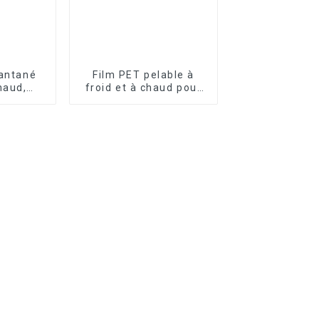
tantané
Film PET pelable à
haud,
froid et à chaud pour
/60 cm x
la sérigraphie
ET pour
mérique