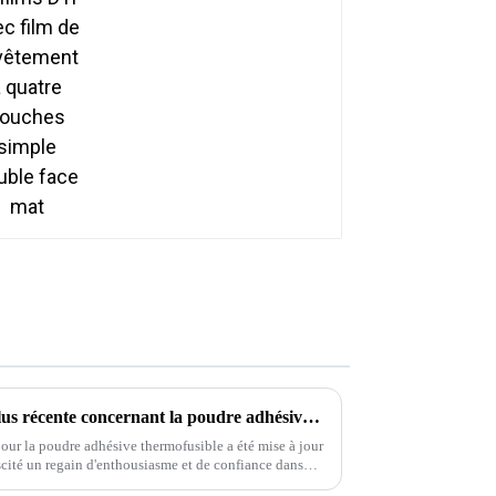
revêtement à quatre
couches simple double
face mat
Certification OEKOTEX la plus récente concernant la poudre adhésive thermofusible
ur la poudre adhésive thermofusible a été mise à jour
scité un regain d'enthousiasme et de confiance dans
on mondialement reconnue...