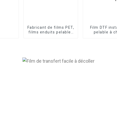
Fabricant de films PET,
Film DTF ins
films enduits pelables
pelable à c
à froid et à chaud
rouleau de 30
100 m, film P
impression nu