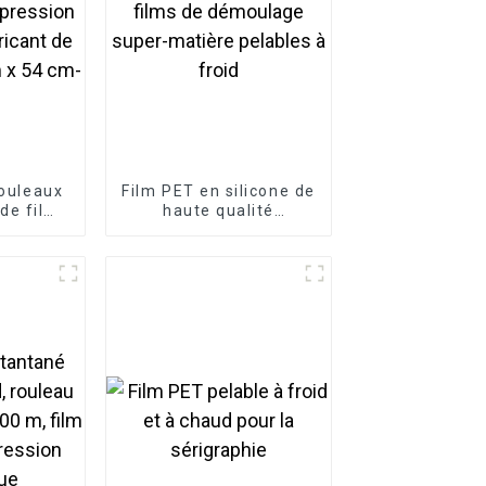
rouleaux
Film PET en silicone de
 de film
haute qualité
ané à
Fabricant de films de
ud pour
démoulage super-
ion
matière pelables à
bricant
froid
39 cm x
1