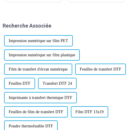
approuvée par la norme
adhésive thermofusible a été
mondiale pour la certification
mise à jour et approuvée
des matériaux de transfert de
aujourd'hui, ce qui a suscité un
chaleur le 28 février 2024.
regain d'enthousiasme et de
confiance dans l'industrie.
Recherche Associée
OEKOTEX, la certification
mondialement reconnue...
Impression numérique sur film PET
Impression numérique sur film plastique
Film de transfert d'écran numérique
Feuilles de transfert DTF
Feuilles DTF
Transfert DTF 24
Imprimante à transfert thermique DTF
Feuilles de film de transfert DTF
Film DTF 13x19
Poudre thermofusible DTF