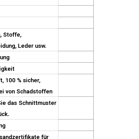
, Stoffe,
idung, Leder usw.
ung
gkeit
, 100 % sicher,
rei von Schadstoffen
Sie das Schnittmuster
ück.
ng
andzertifikate für