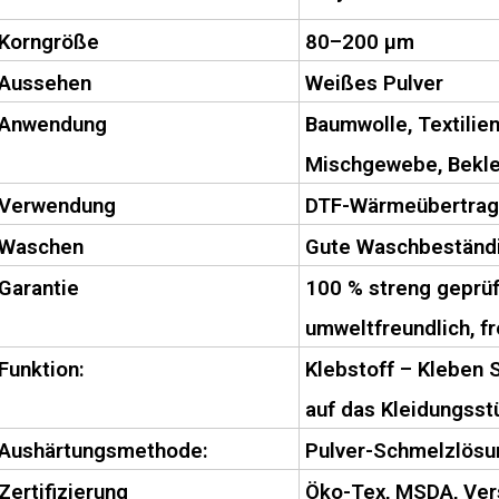
Korngröße
80–200 µm
Aussehen
Weißes Pulver
Anwendung
Baumwolle, Textilien
Mischgewebe, Bekle
Verwendung
DTF-Wärmeübertrag
Waschen
Gute Waschbeständi
Garantie
100 % streng geprüft
umweltfreundlich, f
Funktion:
Klebstoff – Kleben 
auf das Kleidungsst
Aushärtungsmethode:
Pulver-Schmelzlösu
Zertifizierung
Öko-Tex, MSDA, Vers