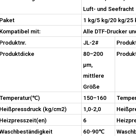
Luft- und Seefracht
Paket
1 kg/5 kg/20 kg/25 
Kompatibel mit:
Alle DTF-Drucker un
Produktnr.
JL-2#
Produkt
Produktdicke
80–200
Produk
µm,
mittlere
Größe
Temperatur(
℃
)
150–160
Temper
Heißpressdruck (kg/cm2)
1,0-2,0
Heißpr
Heizpresszeit(en)
6
Heizpre
Waschbeständigkeit
60-90
℃
Waschb