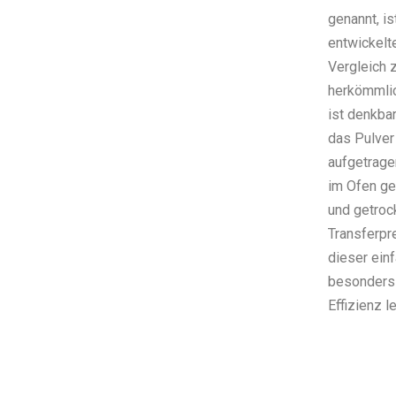
genannt, is
entwickelt
Vergleich 
herkömmli
ist denkba
das Pulver
aufgetrage
im Ofen ge
und getrock
Transferpr
dieser ein
besonders 
Effizienz l