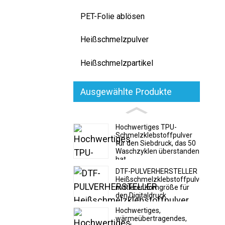
PET-Folie ablösen
Heißschmelzpulver
Heißschmelzpartikel
Ausgewählte Produkte
Hochwertiges TPU-
Schmelzklebstoffpulver
für den Siebdruck, das 50
Waschzyklen überstanden
hat.
DTF-PULVERHERSTELLER
Heißschmelzklebstoffpulver
mittlerer Korngröße für
den Digitaldruck
Hochwertiges,
wärmeübertragendes,