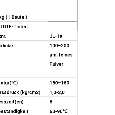
kg (1 Beutel)
d DTF-Tinten
nr.
JL-1#
tdicke
100–200
µm, feines
Pulver
atur(
℃
)
150–160
essdruck (kg/cm2)
1,0-2,0
sszeit(en)
6
eständigkeit
60-90
℃