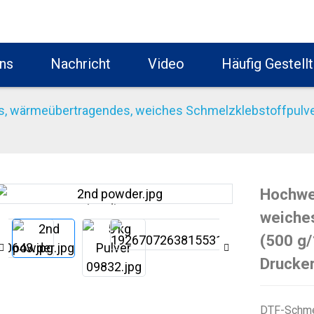
ns
Nachricht
Video
Häufig Gestell
, wärmeübertragendes, weiches Schmelzklebstoffpulver 
Hochwe
Loading...
Loading...
weiche
(500 g/
Drucke
DTF-Schmel