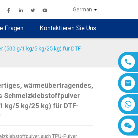
German
te Fragen
Kontaktieren Sie Uns
(500 g/1 kg/5 kg/25 kg) für DTF-
rtiges, wärmeübertragendes,
Loading...
Loading...
Loading..
Loading..
s Schmelzklebstoffpulver
1 kg/5 kg/25 kg) für DTF-
r
zklebstoffpulver, auch TPU-Pulver