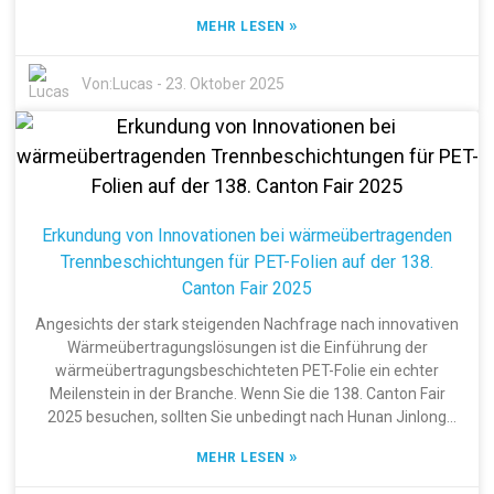
Aufmerksamkeit erregt, ist Cold Peel DTF-Folie – ein echter
»
MEHR LESEN
Gamechanger. Sie ermöglicht es Unternehmen, hochwertige,
auffällige Drucke mit brillanten Farben und detailreichen
Designs zu erstellen. Die Hunan Jinlong New Material
Von:
Lucas
-
23. Oktober 2025
Technology Co., Ltd., ein Unternehmen, das seit 2004 besteht,
hat sich in diesem Bereich einen Namen gemacht. Mit ihren
Standorten in Dongguan und Hunan produziert und exportiert
sie diverse Materialien wie Transferfolien, PET-Folien, DTF-
Folien und Schmelzklebstoffpulver. Für kreative
Unternehmen, die neue Wege gehen und sich von der
Erkundung von Innovationen bei wärmeübertragenden
Konkurrenz abheben wollen, ist es daher unerlässlich, die
Trennbeschichtungen für PET-Folien auf der 138.
Möglichkeiten von Cold Peel DTF-Folie, ihre korrekte
Anwendung und die Vorteile für Druckqualität und Effizienz
Canton Fair 2025
genau zu verstehen. Glauben Sie mir, das Verständnis dieser
Angesichts der stark steigenden Nachfrage nach innovativen
Technologie kann im heutigen Wettbewerbsumfeld den
Wärmeübertragungslösungen ist die Einführung der
entscheidenden Unterschied machen.
wärmeübertragungsbeschichteten PET-Folie ein echter
Meilenstein in der Branche. Wenn Sie die 138. Canton Fair
2025 besuchen, sollten Sie unbedingt nach Hunan Jinlong
New Material Technology Co., Ltd. Ausschau halten – das
»
MEHR LESEN
Unternehmen präsentiert dort seine neuesten Innovationen in
diesem zukunftsträchtigen Bereich. Jinlong ist seit 2004 am