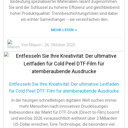
Bedeutung spezialisierter Materialien rasant zugenommen.
Sie sind der Schlüssel zu höherer Effizienz und gleichbleibend
hoher Produktqualität. Trennbeschichtungsfolien sind dabei
ein echter Gamechanger – sie vereinfachen den
Produktionsprozess und gewährleisten optimale Leistung.
»
MEHR LESEN
Erwähnenswert ist die Hunan Jinlong New Material
Technology Co., Ltd., die seit 2004 auf dem Markt ist und in
diesem Bereich eine Vorreiterrolle einnimmt. Das
Von:
Mason
-
26. Oktober 2025
Unternehmen produziert und exportiert ein breites Spektrum
an Materialien, von Wärmeübertragungsmaterialien und PET-
Folien bis hin zu DTF-Folien und Schmelzpulvern. Mit
Niederlassungen in Dongguan und Hunan ist Jinlong nah an
seinen Kunden. Das Hauptziel? Hochwertige Materialien
bereitzustellen, die verschiedenen Branchen zu optimalen
Entfesseln Sie Ihre Kreativität: Der ultimative Leitfaden
Ergebnissen verhelfen. In diesem Artikel beleuchten wir die
für Cold Peel DTF-Film für atemberaubende Ausdrucke
Vorteile von Trennbeschichtungsfolien, ihre praktischen
Anwendungsgebiete und wie die Produkte von Jinlong die
In der heutigen schnelllebigen digitalen Welt suchen immer
moderne Fertigung vorantreiben – und zeigen, welchen
mehr Menschen nach innovativen Drucklösungen.
Beitrag sie zur Branche leisten.
Insbesondere der Markt für DTF-Druck (Direct-to-Film) boomt
und wird bis 2026 voraussichtlich weltweit über 2 Milliarden
US-Dollar erreichen. Eine Technologie, die besonders viel