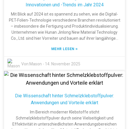
Anwendungsmethoden vertraut zu machen. Dr. Emily
einsetzen.
Innovationen und -Trends im Jahr 2024
Rodriguez, eine anerkannte Expertin für Klebstofftechnologie
bei Adhesive Solutions Inc., betont: „Schmelzklebstoffe in
Mit Blick auf 2024 ist es spannend zu sehen, wie die Digital-
Pulverform bieten unübertroffene Klebkraft und ermöglichen
PET-Folien-Technologie verschiedene Branchen revolutioniert
gleichzeitig einen saubereren und einfacheren
– insbesondere die Fertigung und Produktindividualisierung.
Auftragsprozess – sie setzen neue Maßstäbe für
Unternehmen wie Hunan Jinlong New Material Technology
Produktionseffizienz.“ Ehrlich gesagt, spiegeln ihre Worte
Co., Ltd. sind hier Vorreiter und bauen auf ihrer langjährigen
wider, wie diese Klebstoffe Branchen wie die Automobil-,
Erfahrung seit 2004 mit erstklassigen
»
Verpackungs- und Textilindustrie revolutionieren. Angesichts
MEHR LESEN
Wärmeübertragungsmaterialien, PET-Folien, DTF-Folien und
des weltweiten Strebens nach nachhaltigeren und
Schmelzklebstoffpulvern auf. Das Wachstum der Digital-PET-
effizienteren Lösungen könnte der Einsatz von
Folien-Technologie eröffnet unzählige kreative Möglichkeiten
Von:
Mason
-
14. November 2025
Schmelzklebstoffen in Pulverform ein entscheidender
und kann Prozesse effizienter gestalten – beispielsweise in
Wettbewerbsvorteil sein und Ihnen einen Vorsprung vor Ihren
der Modebranche, bei Werbeartikeln und darüber hinaus.
Mitbewerbern sichern. In diesem Leitfaden zeige ich Ihnen die
Indem wir die neuesten Trends und Innovationen im Auge
verschiedenen Anwendungsbereiche und Vorteile dieser
behalten, können wir besser verstehen, wie die Digitalisierung
Klebstoffe und gebe Ihnen praktische Tipps, wie Sie sie
und diese fortschrittlichen Folientechnologien Design und
Die Wissenschaft hinter Schmelzklebstoffpulver:
optimal nutzen können.
Produktion grundlegend verändern und die Standards für
Anwendungen und Vorteile erklärt
Qualität und Vielseitigkeit deutlich anheben werden.
Im Bereich moderner Klebstoffe sticht
Schmelzklebstoffpulver durch seine Vielseitigkeit und
Effektivität in unterschiedlichsten Anwendungsbereichen