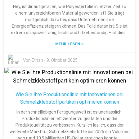
in Produkten erzielen Unternehmen häufig eine bessere
Hey, ist dir aufgefallen, wie Polyesterfolie in letzter Zeit zu
thermische Stabilität, höhere mechanische Festigkeit und
einem unverzichtbaren Material geworden ist? Sie trägt
eine verbesserte Chemikalienbeständigkeit. Davon profitieren
maßgeblich dazu bei, dass Unternehmen ihre
unterschiedlichste Branchen – von der Automobil- und
Energieeffizienz steigern können. Das Tolle daran ist: Sie ist
Bauindustrie bis hin zu Konsumgütern des täglichen Bedarfs.
extrem strapazierfähig, leicht und hitzebeständig – all diese
In diesem Artikel werden wir uns einige der besten
Eigenschaften machen sie perfekt für eine Vielzahl von
»
Möglichkeiten genauer ansehen, wie man Pulversilikon in
MEHR LESEN
Anwendungen. Ich habe gelesen, dass der globale Markt für
verschiedenen Anwendungen optimal nutzen kann.
Polyesterfolie bis 2025 voraussichtlich ein Volumen von rund
35 Milliarden US-Dollar erreichen und jährlich um etwa 5,6 %
Von:
Ethan
-
9. Oktober 2025
wachsen wird – ziemlich beeindruckend! Ein Unternehmen,
das in diesem Bereich für Furore sorgt, ist Hunan Jinlong New
Material Technology Co., Ltd. Seit 2004 am Markt, gehört es
zu den führenden Herstellern hochwertiger
Wärmeübertragungsmaterialien, PET-Folien, DTF-Folien und
Wie Sie Ihre Produktionslinie mit Innovationen bei
Schmelzklebstoffpulver. Das Unternehmen kombiniert
Schmelzklebstoffpartikeln optimieren können
fortschrittliche Technologie mit Nachhaltigkeitsbemühungen,
um der rasant steigenden Nachfrage nach energiesparenden
In der schnelllebigen Fertigungswelt ist es unerlässlich,
Lösungen gerecht zu werden. In diesem Artikel möchte ich dir
Produktionslinien effizienter zu gestalten und die
einige praktische Tipps geben, wie Unternehmen
Produktqualität zu verbessern. Kürzlich las ich, dass der
Polyesterfolie nutzen können, um ihren Energieverbrauch zu
weltweite Markt für Schmelzklebstoffe bis 2025 ein Volumen
senken. Wir werden uns aktuelle Trends und wichtige
von rund 10,9 Milliarden US-Dollar erreichen könnte –