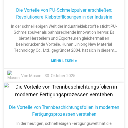
profitieren von einigen bemerkenswerten Vorteilen – wie der
leichten Ablösung, der Langlebigkeit und der
Die Vorteile von PU-Schmelzpulver erschließen:
Recyclingfähigkeit. Damit ist sie die ideale Wahl für Branchen,
Revolutionäre Klebstofflösungen in der Industrie
die umweltfreundlicher werden wollen. Insgesamt denke ich,
dass Release Pet Film nicht nur eine bessere Verpackung
In der schnelllebigen Welt der Industrieklebstoffe sticht PU-
darstellt, sondern ein wichtiger Baustein für eine
Schmelzpulver als bahnbrechende Innovation hervor. Es
nachhaltigere Zukunft ist.
bietet Herstellern und Exporteuren gleichermaßen
beeindruckende Vorteile. Hunan Jinlong New Material
Technology Co., Ltd., gegründet 2004, hat sich in diesem
Bereich einen Namen gemacht. Das Unternehmen
»
MEHR LESEN
konzentriert sich nicht nur auf Schmelzpulver, sondern ist
auch auf Wärmeübertragungsmaterialien, PET-Folien und
DTF-Folien spezialisiert. Mit Standorten in Dongguan und der
Von:
Mason
-
30. Oktober 2025
Provinz Hunan bietet Jinlong hochwertige Produkte für ein
breites Spektrum an Branchenbedürfnissen. In diesem Artikel
beleuchten wir, wie PU-Schmelzpulver die Klebstoffindustrie
revolutioniert, und zeigen seine Vorteile sowie sein enormes
Potenzial für verschiedene Fertigungsanwendungen auf. Die
Die Vorteile von Trennbeschichtungsfolien in modernen
Untersuchung der Besonderheiten dieses Materials macht
Fertigungsprozessen verstehen
deutlich, dass Jinlong New Material Technology ein wichtiger
Akteur ist, der Innovationen vorantreibt.
In der heutigen, schnelllebigen Fertigungswelt hat die