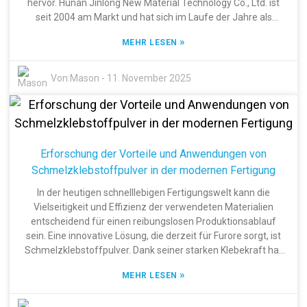
hervor. Hunan Jinlong New Material Technology Co., Ltd. ist
seit 2004 am Markt und hat sich im Laufe der Jahre als
führender Hersteller und Exporteur von fortschrittlichen
»
MEHR LESEN
Materialien wie Schmelzklebstoffpulver, PET-Folie und DTF-
Folie etabliert. Mit Niederlassungen in Dongguan und der
Provinz Hunan ist das Unternehmen nah am Markt und kann
Von:
Mason
-
11. November 2025
Innovationen vorantreiben, um mit den Veränderungen der
Branche Schritt zu halten. In diesem Artikel beleuchte ich die
wissenschaftlichen Grundlagen von Schmelzklebstoffpulver
genauer – seine Funktionsweise, die vielfältigen
Einsatzmöglichkeiten und die Vorteile für Branchen wie die
Erforschung der Vorteile und Anwendungen von
Textil- und Verpackungsindustrie. Ein gutes Verständnis
Schmelzklebstoffpulver in der modernen Fertigung
seiner Wirkungsweise und Vorteile kann Unternehmen helfen,
ihre Produktionsprozesse zu optimieren und insgesamt
In der heutigen schnelllebigen Fertigungswelt kann die
bessere Ergebnisse zu erzielen.
Vielseitigkeit und Effizienz der verwendeten Materialien
entscheidend für einen reibungslosen Produktionsablauf
sein. Eine innovative Lösung, die derzeit für Furore sorgt, ist
Schmelzklebstoffpulver. Dank seiner starken Klebekraft hat
es sich in vielen industriellen Anwendungen als bahnbrechend
»
MEHR LESEN
erwiesen. Es verbindet Materialien nicht nur zuverlässig,
sondern beschleunigt auch die Prozesse und reduziert Abfall