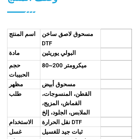
مسحوق لاصق ساخن
اسم المنتج
DTF
البولي يوريثين
مادة
80~200 ميكرومتر
حجم
الحبيبات
مسحوق أبيض
مظهر
القطن، المنسوجات،
طلب
القماش، المزيج،
الملابس، الجلود، إلخ
نقل الحرارة DTF
الاستخدام
ثبات جيد للغسيل
غسل