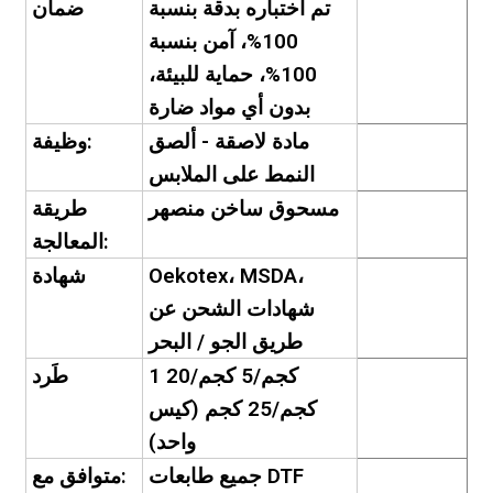
تم اختباره بدقة بنسبة
ضمان
100%، آمن بنسبة
100%، حماية للبيئة،
بدون أي مواد ضارة
مادة لاصقة - ألصق
وظيفة:
النمط على الملابس
مسحوق ساخن منصهر
طريقة
المعالجة:
Oekotex، MSDA،
شهادة
شهادات الشحن عن
طريق الجو / البحر
1 كجم/5 كجم/20
طَرد
كجم/25 كجم (كيس
واحد)
جميع طابعات DTF
متوافق مع: