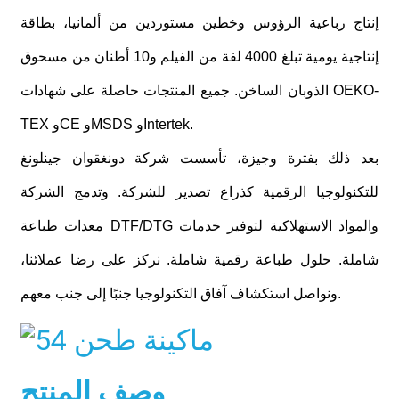
إنتاج رباعية الرؤوس وخطين مستوردين من ألمانيا، بطاقة
إنتاجية يومية تبلغ 4000 لفة من الفيلم و10 أطنان من مسحوق
الذوبان الساخن. جميع المنتجات حاصلة على شهادات OEKO-
TEX وCE وMSDS وIntertek.
بعد ذلك بفترة وجيزة، تأسست شركة دونغقوان جينلونغ
للتكنولوجيا الرقمية كذراع تصدير للشركة. وتدمج الشركة
معدات طباعة DTF/DTG والمواد الاستهلاكية لتوفير خدمات
شاملة.
حلول طباعة رقمية شاملة. نركز على رضا عملائنا،
ونواصل استكشاف آفاق التكنولوجيا جنبًا إلى جنب معهم.
وصف المنتج