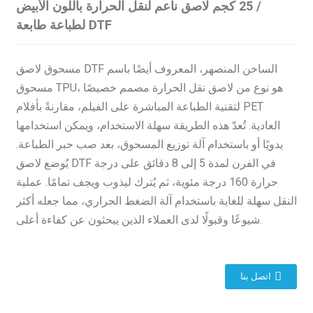
/ 25 كجم لاصق ناعم لنقل الحرارة باللون الأبيض
لطباعة طابعة DTF
مسحوق لاصق DTF الساخن المنصهر، المعروف أيضًا باسم
مسحوق TPU، هو نوع من لاصق نقل الحرارة مصمم خصيصًا
لتقنية الطباعة المباشرة على الفيلم، مقارنةً بأفلام PET
العادية. تُعدّ هذه الطريقة سهلة الاستخدام، ويمكن استخدامها
يدويًا أو باستخدام آلة توزيع المسحوق، بعد صب حبر الطباعة.
يُوضع لاصق DTF في الفرن لمدة 5 إلى 8 دقائق على درجة
حرارة 160 درجة مئوية، ثم يُترك ليذوب ويجف تمامًا. عملية
النقل سهلة للغاية باستخدام آلة الضغط الحراري، مما جعله أكثر
شيوعًا وقبولًا لدى العملاء الذين يبحثون عن كفاءة أعلى.
اتصل بنا