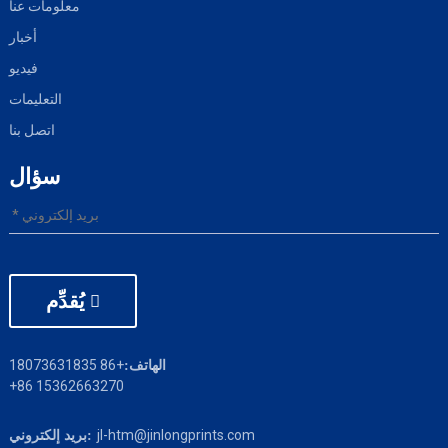
معلومات عنا
أخبار
فيديو
التعليمات
اتصل بنا
سؤال
يُقدِّم
+86 18073631835
الهاتف:
+86 15362663270
jl-htm@jinlongprints.com
بريد إلكتروني: