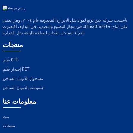
تأسست شركة جين لونغ لمواد نقل الحرارة المحدودة عام ٢٠٠٤، وهي تعمل
في مجال التصنيع والتصدير. في البداية، اقتصرت JLheattransfer على إنتاج
الغراء الساخن المُذاب لصناعة طباعة نقل الحرارة.
منتجات
فيلم DTF
إصدار فيلم PET
مسحوق الذوبان الساخن
جسيمات الذوبان الساخن
معلومات عنا
بيت
منتجات