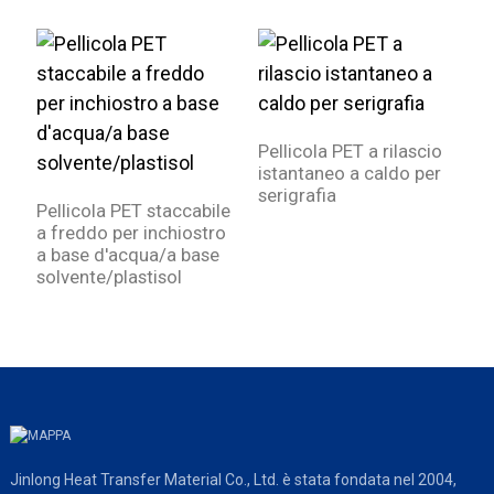
Pellicola PET a rilascio
F
istantaneo a caldo per
c
serigrafia
s
Pellicola PET staccabile
a freddo per inchiostro
a base d'acqua/a base
solvente/plastisol
Jinlong Heat Transfer Material Co., Ltd. è stata fondata nel 2004,