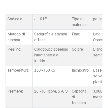
Codice n.:
JL-01
Tipo di
pellicol
E
materiale:
Metodo di
Serigrafia e stampa
Fine:
Lato sin
stampa:
offset
Opaco
pe
Peeling:
buccia
Colore:
Bianco la
Caldo
peeling
semitras
istantaneo e a
freddo
Temperatura:
0~1
0
/
Inchiostro:
Base ac
15
6
°C
solvente
plastisol
Premere:
20~30 libbre,
S
Capacità
3.000.000
5~8
di
mese
fornitura: