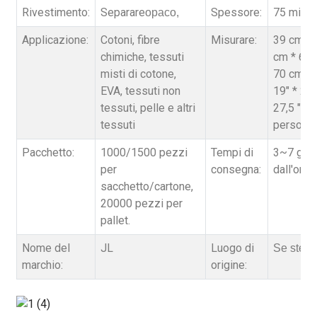
Rivestimento:
Separare
Spessore:
75 micro
opaco,
Applicazione:
Cotoni, fibre
Misurare:
39 cm * 
chimiche, tessuti
cm * 64 
misti di cotone,
70 cm / 1
EVA, tessuti non
19" * 25 
tessuti, pelle e altri
27,5 ", O
tessuti
personal
Pacchetto:
1000/1500 pezzi
Tempi di
3~7 gior
per
consegna:
dall'ordi
sacchetto/cartone,
20000 pezzi per
pallet.
Nome del
JL
Luogo di
Se stes
marchio:
origine: