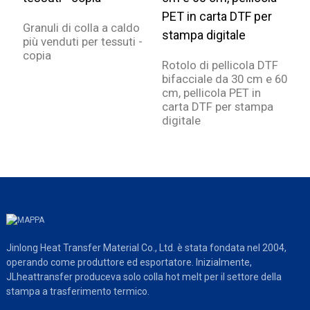
Granuli di colla a caldo
più venduti per tessuti -
copia
Rotolo di pellicola DTF
P
bifacciale da 30 cm e 60
p
cm, pellicola PET in
q
carta DTF per stampa
g
digitale
Jinlong Heat Transfer Material Co., Ltd. è stata fondata nel 2004,
operando come produttore ed esportatore. Inizialmente,
JLheattransfer produceva solo colla hot melt per il settore della
stampa a trasferimento termico.