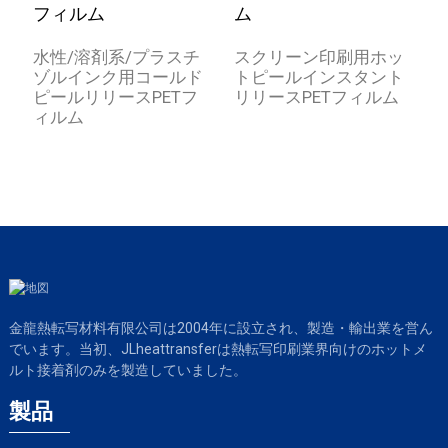
水性/溶剤系/プラスチ
スクリーン印刷用ホッ
ゾルインク用コールド
トピールインスタント
ピールリリースPETフ
リリースPETフィルム
ィルム
金龍熱転写材料有限公司は2004年に設立され、製造・輸出業を営ん
でいます。当初、JLheattransferは熱転写印刷業界向けのホットメ
ルト接着剤のみを製造していました。
製品