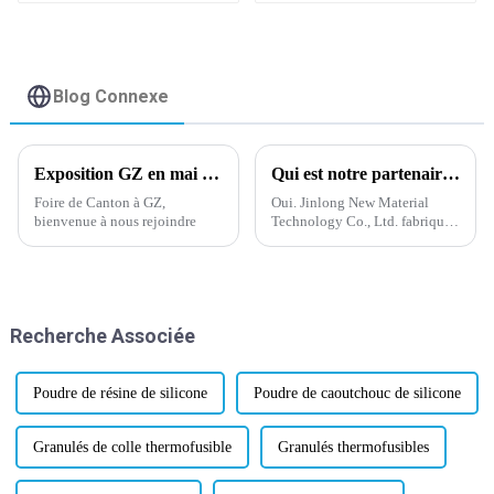
couches simple
double face mat
Blog Connexe
Exposition GZ en mai 2024
Qui est notre partenaire de travail ?
Foire de Canton à GZ,
Oui. Jinlong New Material
bienvenue à nous rejoindre
Technology Co., Ltd. fabrique
de la poudre thermofusible
depuis plus de 20 ans. Nous
disposons d'une équipe de
professionnels, d'une
expérience et d'une
Recherche Associée
technologie de pointe. Wanhua
est l'un de nos partenaires.
Poudre de résine de silicone
Poudre de caoutchouc de silicone
Granulés de colle thermofusible
Granulés thermofusibles