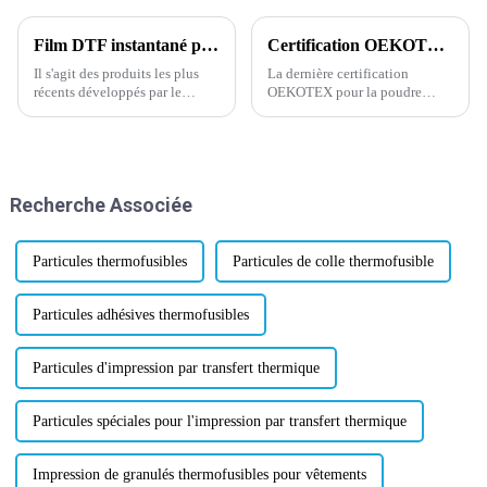
Film DTF instantané pelable à chaud pour impression numérique.
Certification OEKOTEX la plus récente concernant la poudre adhésive thermofusible
Il s'agit des produits les plus
La dernière certification
récents développés par le
OEKOTEX pour la poudre
département R&D de notre
adhésive thermofusible a été
entreprise depuis début février
mise à jour et approuvée
2024. N'hésitez pas à nous
aujourd'hui, ce qui a suscité un
contacter pour un test
regain d'enthousiasme et de
d'échantillon gratuit en rouleau
confiance dans l'industrie.
Recherche Associée
de taille 75/100u* 60cm*10m,
OEKOTEX, la certification
ou personnalisé...
mondialement reconnue...
Particules thermofusibles
Particules de colle thermofusible
Particules adhésives thermofusibles
Particules d'impression par transfert thermique
Particules spéciales pour l'impression par transfert thermique
Impression de granulés thermofusibles pour vêtements