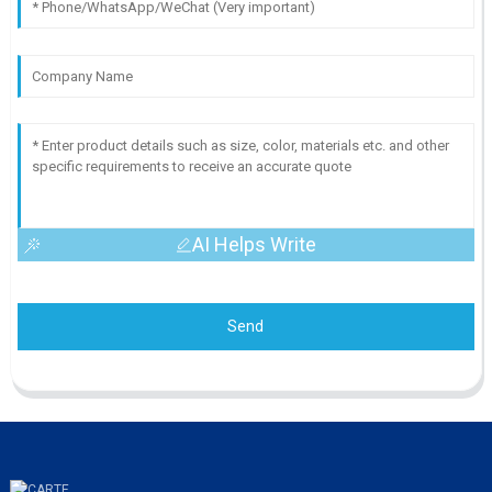
AI Helps Write
Send