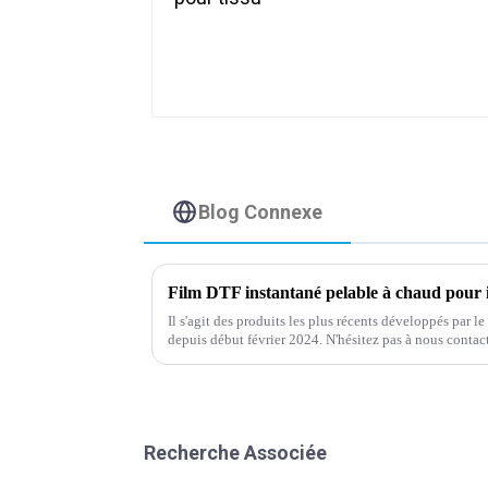
Blog Connexe
Film DTF instantané pelable à chaud pour
Il s'agit des produits les plus récents développés par 
depuis début février 2024. N'hésitez pas à nous contact
en rouleau de taille 75/100u* 60cm*10m, ou personnal
Recherche Associée