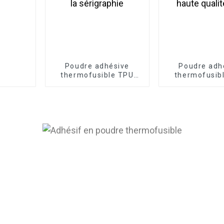
Poudre adhésive
Poudre adh
thermofusible TPU
thermofusib
hautement élastique
super douc
pour la sérigraphie
extensible d
qualité 