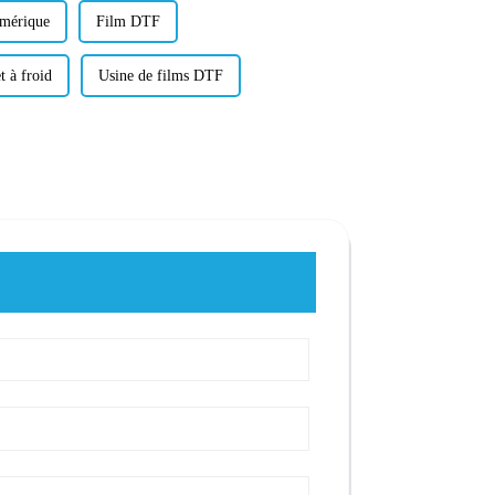
umérique
Film DTF
t à froid
Usine de films DTF