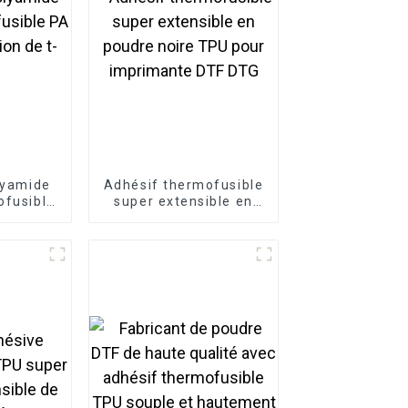
lyamide
Adhésif thermofusible
ofusible
super extensible en
ression
poudre noire TPU pour
ts
imprimante DTF DTG