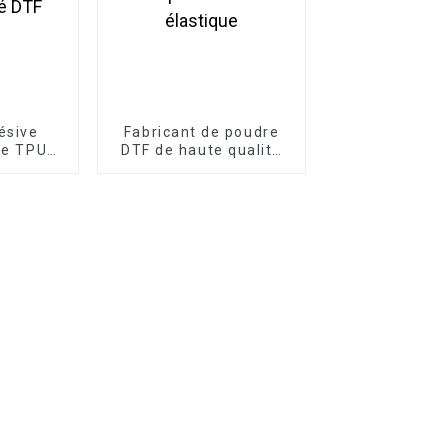
ésive
Fabricant de poudre
le TPU
DTF de haute qualité
e et
avec adhésif
e haute
thermofusible TPU
DTF
souple et hautement
élastique