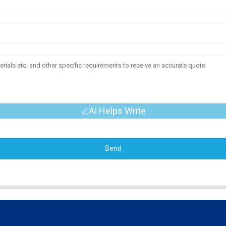
AI Helps Write
Send