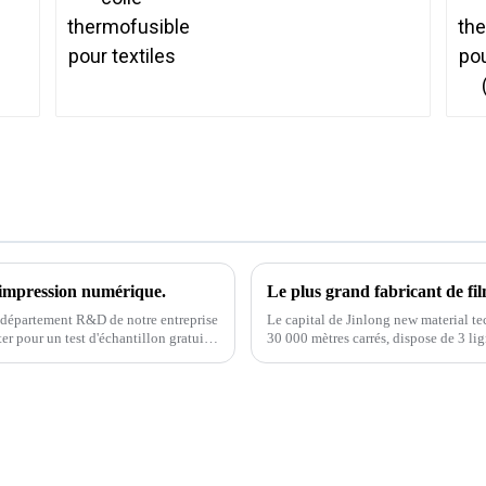
 impression numérique.
Le plus grand fabricant de f
le département R&D de notre entreprise
Le capital de Jinlong new material te
er pour un test d'échantillon gratuit
30 000 mètres carrés, dispose de 3 l
isé...
de revêtement à quatre têtes et d'autre