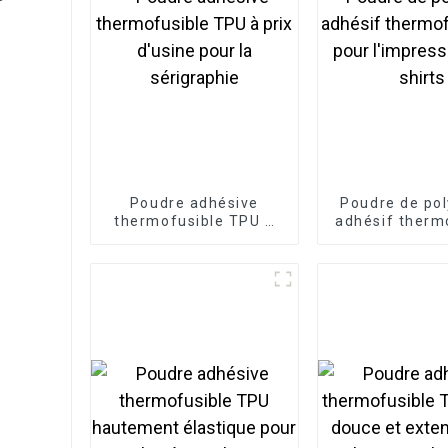
Poudre adhésive
Poudre de po
thermofusible TPU à
adhésif therm
prix d'usine pour la
PA pour l'imp
sérigraphie
de t-shir