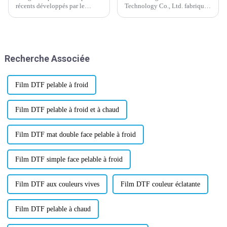
récents développés par le
Technology Co., Ltd. fabrique
département R&D de notre
de la poudre thermofusible
entreprise depuis début février
depuis plus de 20 ans. Nous
2024. N'hésitez pas à nous
disposons d'une équipe de
contacter pour un test
professionnels, d'une
d'échantillon gratuit en rouleau
expérience et d'une
Recherche Associée
de taille 75/100u* 60cm*10m,
technologie de pointe. Wanhua
ou personnalisé...
est l'un de nos partenaires.
Film DTF pelable à froid
Film DTF pelable à froid et à chaud
Film DTF mat double face pelable à froid
Film DTF simple face pelable à froid
Film DTF aux couleurs vives
Film DTF couleur éclatante
Film DTF pelable à chaud