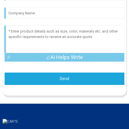
AI Helps Write
Send