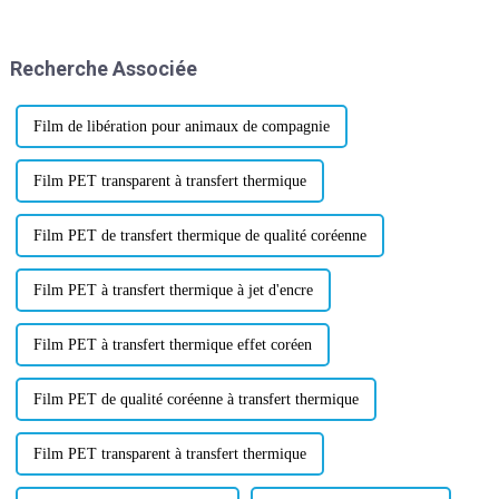
dispose de 3 lignes de meulage
2024. N'hésitez pas à nous
automatiques allemandes, de 3
contacter pour un test
lignes de revêtement à quatre
d'échantillon gratuit en rouleau
Recherche Associée
têtes et d'autres avancées
de taille 75/100u* 60cm*10m,
internationales...
ou personnalisé...
Film de libération pour animaux de compagnie
Film PET transparent à transfert thermique
Film PET de transfert thermique de qualité coréenne
Film PET à transfert thermique à jet d'encre
Film PET à transfert thermique effet coréen
Film PET de qualité coréenne à transfert thermique
Film PET transparent à transfert thermique