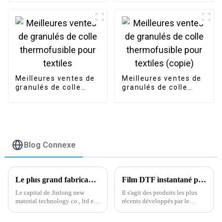
Meilleures ventes de
Meilleures ventes de
granulés de colle
granulés de colle
thermofusible pour
thermofusible pour
textiles
textiles (copie)
Blog Connexe
Le plus grand fabricant de films DTF en Chine.
Film DTF instantané pelable à chaud pour impression numérique.
Le capital de Jinlong new
Il s'agit des produits les plus
material technology co., ltd est
récents développés par le
de 30 millions de yuans,
département R&D de notre
couvre 30 000 mètres carrés,
entreprise depuis début février