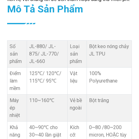
Mô Tả Sản Phẩm
Số
JL-880/ JL-
Loại
Bột keo nóng chảy
sản
875/ JL-770/
sản
JL TPU
phẩm
JL-660
phẩm
Điểm
125℃/ 120℃/
Vật
100%
làm
115℃/ 95℃
liệu
Polyurethane
mềm
Máy
110~160℃
Vẻ bề
Bột trắng
ép
ngoài
nhiệt
Khả
40~90℃ cho
Kích
0~80 /80~200
năng
30~40 lần giặt
cỡ:
micron, HOẶC tùy