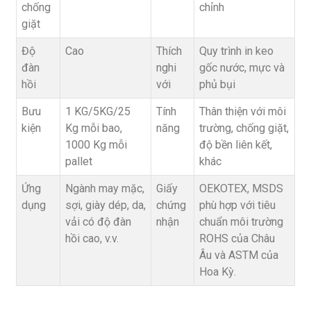
chống
chỉnh
giặt
Độ
Cao
Thích
Quy trình in keo
đàn
nghi
gốc nước, mực và
hồi
với
phủ bụi
Bưu
1 KG/5KG/25
Tính
Thân thiện với môi
kiện
Kg mỗi bao,
năng
trường, chống giặt,
1000 Kg mỗi
độ bền liên kết,
pallet
khác
Ứng
Ngành may mặc,
Giấy
OEKOTEX, MSDS
dụng
sợi, giày dép, da,
chứng
phù hợp với tiêu
vải có độ đàn
nhận
chuẩn môi trường
hồi cao, v.v.
ROHS của Châu
Âu và ASTM của
Hoa Kỳ.