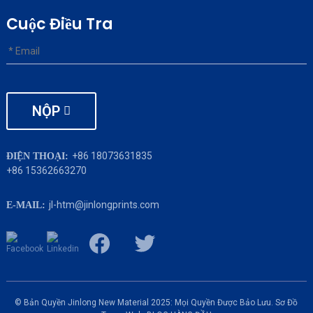
Cuộc Điều Tra
NỘP
+86 18073631835
ĐIỆN THOẠI:
+86 15362663270
jl-htm@jinlongprints.com
E-MAIL:
© Bản Quyền Jinlong New Material 2025: Mọi Quyền Được Bảo Lưu.
Sơ Đồ