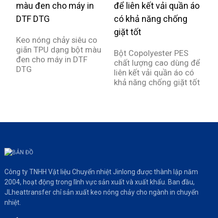
Keo nóng chảy siêu co
B
giãn TPU dạng bột màu
k
Bột Copolyester PES
đen cho máy in DTF
t
chất lượng cao dùng để
DTG
liên kết vải quần áo có
khả năng chống giặt tốt
Công ty TNHH Vật liệu Chuyển nhiệt Jinlong được thành lập năm
2004, hoạt động trong lĩnh vực sản xuất và xuất khẩu. Ban đầu,
JLheattransfer chỉ sản xuất keo nóng chảy cho ngành in chuyển
nhiệt.