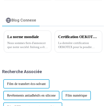
meilleure qualité
d'usine
Blog Connexe
La norme mondiale
Certification OEKOTEX la plus récente concernant la poudre adhésive thermofusible
Nous sommes fiers d'annoncer
La dernière certification
que notre société Jinlong a été
OEKOTEX pour la poudre
approuvée par la norme
adhésive thermofusible a été
mondiale pour la certification
mise à jour et approuvée
des matériaux de transfert de
aujourd'hui, ce qui a suscité un
chaleur le 28 février 2024.
regain d'enthousiasme et de
confiance dans l'industrie.
Recherche Associée
OEKOTEX, la certification
mondialement reconnue...
Film de transfert éco-solvant
Revêtements antiadhésifs en silicone
Film numérique