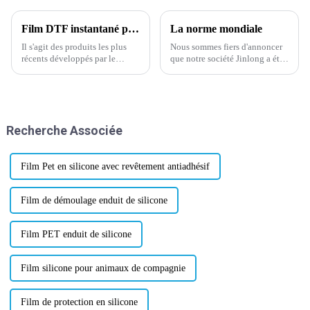
Film DTF instantané pelable à chaud pour impression numérique.
La norme mondiale
Il s'agit des produits les plus
Nous sommes fiers d'annoncer
récents développés par le
que notre société Jinlong a été
département R&D de notre
approuvée par la norme
entreprise depuis début février
mondiale pour la certification
2024. N'hésitez pas à nous
des matériaux de transfert de
contacter pour un test
chaleur le 28 février 2024.
d'échantillon gratuit en rouleau
Recherche Associée
de taille 75/100u* 60cm*10m,
ou personnalisé...
Film Pet en silicone avec revêtement antiadhésif
Film de démoulage enduit de silicone
Film PET enduit de silicone
Film silicone pour animaux de compagnie
Film de protection en silicone