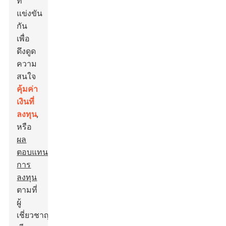
ที่
แข่งขัน
กัน
เพื่อ
ดึงดูด
ความ
สนใจ
คุ้มค่า
เงินที่
ลงทุน
,
หรือ
ผล
ตอบแทน
การ
ลงทุน
ตามที่
ผู้
เชี่ยวชาญ