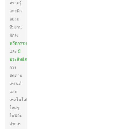
ความรู้
และฝึก
อบรม
ทีมงาน
มักจะ
นวัตกรรม
และ
มี
ประสิทธิภาพ
การ
ติดตาม
เทรนด์
และ
เทคโนโลยี
ใหม่ๆ
ในฟิล์ม
ถ่ายเท