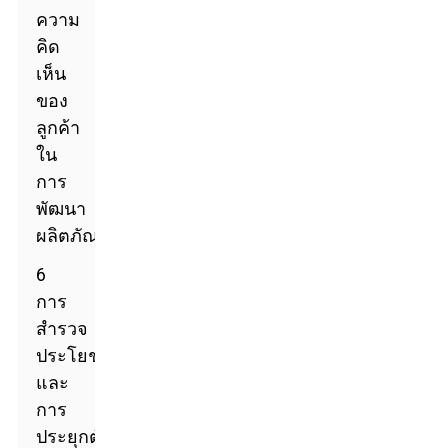
ความ
คิด
เห็น
ของ
ลูกค้า
ใน
การ
พัฒนา
ผลิตภัณฑ์
6
การ
สำรวจ
ประโยชน์
และ
การ
ประยุกต์