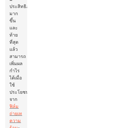
ประสิทธิภาพ
มาก
ขึ้น
และ
ท้าย
ที่สุด
แล้ว
สามารถ
เพิ่มผล
กำไร
ได้เมื่อ
ใช้
ประโยชน์
จาก
ฟิล์ม
ถ่ายเท
ความ
ร้อน
-