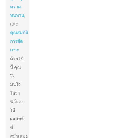
ความ
ทนทาน
,
และ
คุณสมบัติ
การยึด
เกาะ
ด้วยวิธี
นี้ คุณ
จึง
มั่นใจ
ได้ว่า
ฟิล์มจะ
ให้
ผลลัพธ์
ที่
สม่ำเสมอ