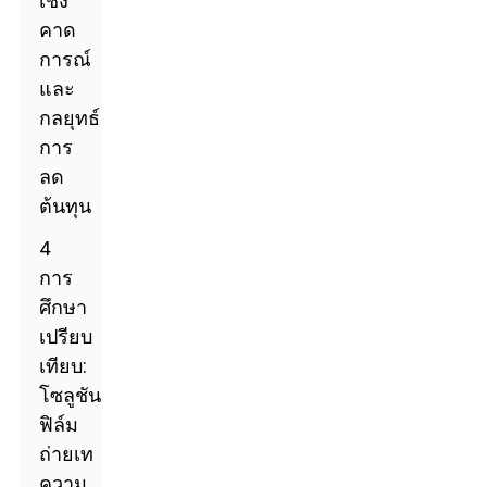
เชิง
คาด
การณ์
และ
กลยุทธ์
การ
ลด
ต้นทุน
4
การ
ศึกษา
เปรียบ
เทียบ:
โซลูชัน
ฟิล์ม
ถ่ายเท
ความ