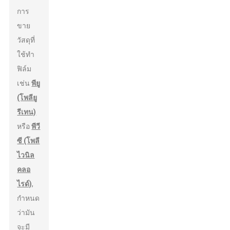
การ
ขาย
วัสดุที่
ใช้ทำ
ฟิล์ม
เช่น
พียู
(โพลียู
รีเทน)
หรือ
พีวี
ซี (โพลี
ไวนิล
คลอ
ไรด์)
,
กำหนด
ว่ามัน
จะมี