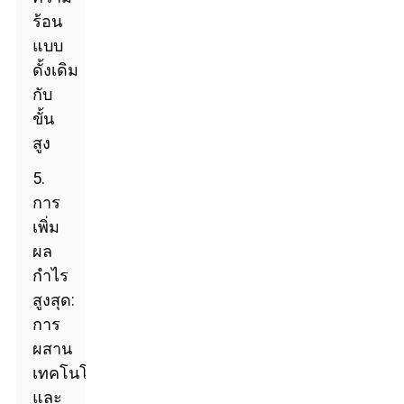
ร้อน
แบบ
ดั้งเดิม
กับ
ขั้น
สูง
5.
การ
เพิ่ม
ผล
กำไร
สูงสุด:
การ
ผสาน
เทคโนโลยี
และ