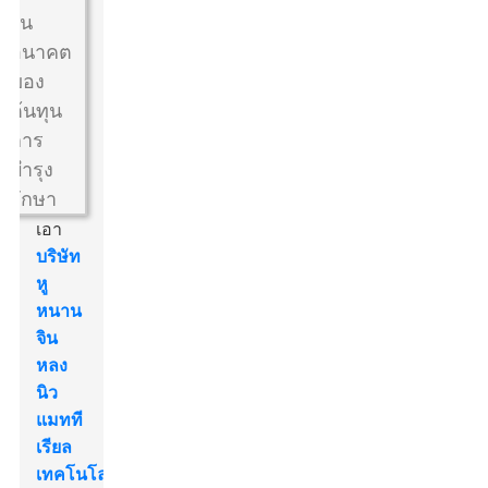
เอา
บริษัท
หู
หนาน
จิน
หลง
นิว
แมทที
เรียล
เทคโนโลยี