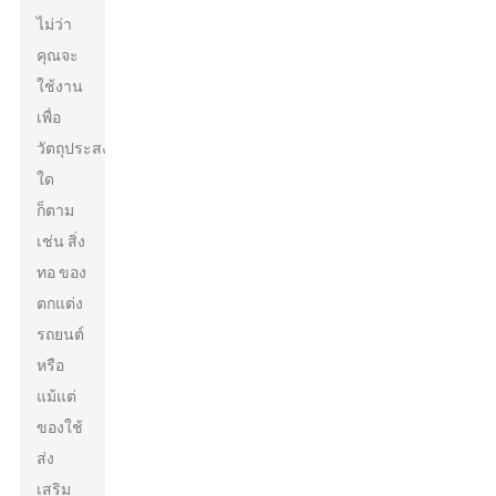
ไม่ว่า
คุณจะ
ใช้งาน
เพื่อ
วัตถุประสงค์
ใด
ก็ตาม
เช่น สิ่ง
ทอ ของ
ตกแต่ง
รถยนต์
หรือ
แม้แต่
ของใช้
ส่ง
เสริม