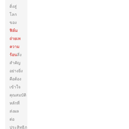
ดิ่งสู่
โลก
ของ
ฟิล์ม
ถ่ายเท
ความ
ร้อน
สิ่ง
สำคัญ
อย่างยิ่ง
คือต้อง
เข้าใจ
คุณสมบัติ
หลักที่
ส่งผล
ต่อ
ประสิทธิภาพ