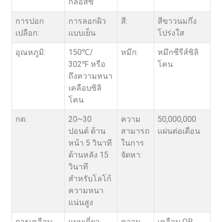
กลอสซี่
การปอก
การลอกผิว
สี:
สีขาวนมกึ่ง
เปลือก:
แบบเย็น
โปร่งใส
อุณหภูมิ:
150℃/
หมึก:
หมึกซีรีส์ซิลิ
302℉ หรือ
โคน
ถึงความหนา
เคลือบซิลิ
โคน
กด:
20~30
ความ
50,000,000
ปอนด์ ด้าน
สามารถ
แผ่นต่อเดือน
หน้า 5 วินาที
ในการ
ด้านหลัง 15
จัดหา:
วินาที
สำหรับโลโก้
ความหนา
แน่นสูง
การเคลือบ:
แบบเดี่ยว
ความ
เคลือบ OR