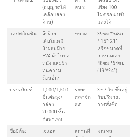
(อนุญาตให้
หนา:
เพียง 100
เคลือบสอง
ไมครอน ปรับ
ด้าน)
แต่งได้
แอปพลิเคชัน:
ผ้าฝ้าย
ขนาด:
39ซม.*54ซม.
เส้นใยเคมี
/ 15”*21”
ผ้าผสมฝ้าย
หรือขนาดที่
EVA ผ้าไม่ทอ
กำหนดเอง
หนัง และผ้า
48ซม.*64ซม.
ทนความ
(19”*24”)
ร้อนอื่นๆ
บรรจุุภัณฑ์:
1,000/1,500
ระยะ
3~7 วัน ขึ้นอยู่
ชิ้นต่อถุง/
เวลาจัด
กับปริมาณ
กล่อง,
ส่ง:
การสั่งซื้อ
20,000 ชิ้น
ต่อพาเลท
ชื่อยี่ห้อ:
เจแอล
สถานที่
มณฑล