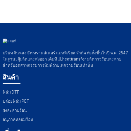
บริษัท จินหลง ฮีท ทรานส์เฟอร์ แมททีเรียล จำกัด ก่อตั้งขึ้นในปี พ.ศ. 2547
ในฐานะผู้ผลิตและส่งออก เดิมที JLheattransfer ผลิตกาวร้อนละลาย
สำหรับอุตสาหกรรมการพิมพ์ถ่ายเทความร้อนเท่านั้น
สินค้า
ฟิล์ม DTF
ปล่อยฟิล์ม PET
ผงละลายร้อน
อนุภาคหลอมร้อน