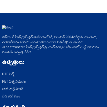
జిన్‌లాంగ్ హీట్ ట్రాన్స్‌ఫర్ మెటీరియల్ కో., లిమిటెడ్ 2004లో స్థాపించబడింది,
తయారీదారు మరియు ఎగుమతిదారులుగా పనిచేస్తోంది. మొదట
JLheattransfer హీట్ ట్రాన్స్‌ఫర్ ప్రింటింగ్ పరిశ్రమ కోసం హాట్ మెల్ట్ జిగురును
మాత్రమే ఉత్పత్తి చేసేది.
ఉత్పత్తులు
DTF ఫిల్మ్
PET ఫిల్మ్ విడుదల
హాట్ మెల్ట్ పౌడర్
వేడి కరిగే కణం