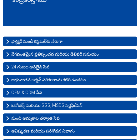
ఫ్యాక్టరీ నుండి కస్టమర్‌కు నేరుగా
వేగవంతమైన ప్రతిస్పందన మరియు డెలివరీ సమయం
24 గంటల ఆన్‌లైన్ సేవ
అధునాతన జర్మన్ పరికరాలను కలిగి ఉండటం
OEM & ODM సేవ
ఓకోటెక్స్ మరియు SGS, MSDS సర్టిఫికేషన్
మంచి అమ్మకాల తర్వాత సేవ
ఆవిష్కరణ మరియు పరిశోధన విభాగం