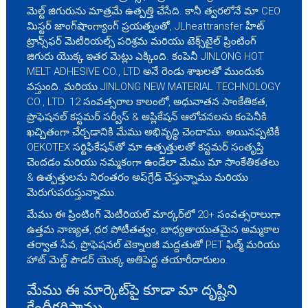
మెల్ట్ జిగురును మాత్రమే ఉత్పత్తి చేసేది. కానీ త్వరలోనే మా CEO
మిస్టర్ జాంగ్‌షాంగ్యాంగ్ ప్రయత్నంతో, JLheattransfer హీట్
ట్రాన్స్‌ఫర్ మెటీరియల్స్ పరిశ్రమ మరియు టెక్స్‌టైల్ ప్రింటింగ్
జిగురు యొక్క ఇతర మెట్లు ఎక్కింది. కంపెనీ JINLONG HOT
MELT ADHESIVE CO., LTD అనే రెండు శాఖలతో ముందుకు
వస్తుంది. మరియు JINLONG NEW MATERIAL TECHNOLOGY
CO., LTD. 12 సంవత్సరాల కాలంలో, అధునాతన సాంకేతికత,
ప్రొఫెషనల్ కస్టమర్ సర్వీస్ & అప్లికేషన్ ఆలోచనలను కంపెనీకి
ఖచ్చితంగా చేర్చడానికి మేము అభివృద్ధి చెందాము. అయినప్పటికీ
OEKOTEX సర్టిఫికేషన్‌తో మా ఉత్పత్తులతో కస్టమర్ సంతృప్తి
చెందడం మరియు నమ్మకంగా ఉండేలా మేము మా సాంకేతికతలు
& ఉత్పత్తులను నిరంతరం అప్‌గ్రేడ్ చేస్తున్నాము మరియు
మెరుగుపరుస్తున్నాము.
మేము ఈ ప్రింటింగ్ మెటీరియల్ మార్కర్‌లో 20+ సంవత్సరాలుగా
ఉత్తమ నాణ్యత, ధర పోటీతత్వం, బాధ్యతాయుతమైన అమ్మకాల
తర్వాత సేవ, ప్రొఫెషనల్ టెక్నాలజీ మద్దతుతో PET ఫిల్మ్ మరియు
హాట్ మెల్ట్ పౌడర్ యొక్క అతిపెద్ద తయారీదారులం.
మేము ఈ మార్కెట్‌పై కూడా మా దృష్టిని
కేంద్రీకరిస్తాము