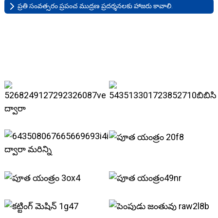
ప్రతి సంవత్సరం ప్రపంచ ముద్రణ ప్రదర్శనలకు హాజరు కావాలి.