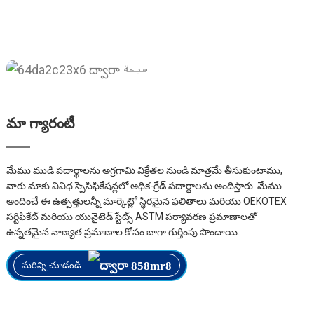
మా గ్యారంటీ
మేము ముడి పదార్థాలను అగ్రగామి విక్రేతల నుండి మాత్రమే తీసుకుంటాము,
వారు మాకు వివిధ స్పెసిఫికేషన్లలో అధిక-గ్రేడ్ పదార్థాలను అందిస్తారు. మేము
అందించే ఈ ఉత్పత్తులన్నీ మార్కెట్లో స్థిరమైన ఫలితాలు మరియు OEKOTEX
సర్టిఫికేట్ మరియు యునైటెడ్ స్టేట్స్ ASTM పర్యావరణ ప్రమాణాలతో
ఉన్నతమైన నాణ్యత ప్రమాణాల కోసం బాగా గుర్తింపు పొందాయి.
మరిన్ని చూడండి