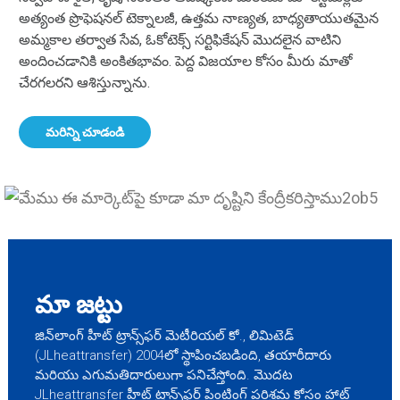
అత్యంత ప్రొఫెషనల్ టెక్నాలజీ, ఉత్తమ నాణ్యత, బాధ్యతాయుతమైన
అమ్మకాల తర్వాత సేవ, ఓకోటెక్స్ సర్టిఫికేషన్ మొదలైన వాటిని
అందించడానికి అంకితభావం. పెద్ద విజయాల కోసం మీరు మాతో
చేరగలరని ఆశిస్తున్నాను.
మరిన్ని చూడండి
మా జట్టు
.
జిన్‌లాంగ్ హీట్ ట్రాన్స్‌ఫర్ మెటీరియల్ కో., లిమిటెడ్
(JLheattransfer) 2004లో స్థాపించబడింది, తయారీదారు
మరియు ఎగుమతిదారులుగా పనిచేస్తోంది. మొదట
JLheattransfer హీట్ ట్రాన్స్‌ఫర్ ప్రింటింగ్ పరిశ్రమ కోసం హాట్