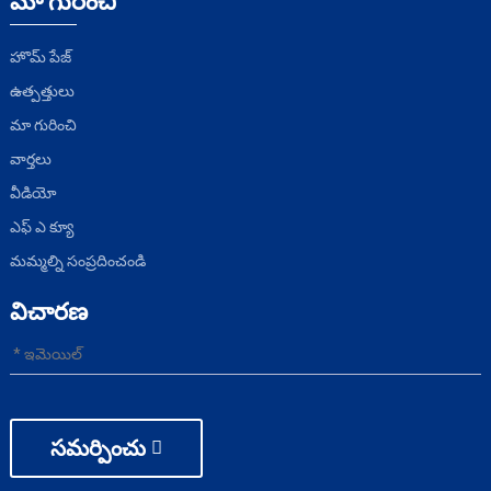
మా గురించి
హొమ్ పేజ్
ఉత్పత్తులు
మా గురించి
వార్తలు
వీడియో
ఎఫ్ ఎ క్యూ
మమ్మల్ని సంప్రదించండి
విచారణ
సమర్పించు