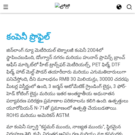
కంపెనీ ప్రొఫైల్
జిన్‌లాంగ్ న్యూ మెటీరియల్ టెక్నాలజీ కంపెనీ 2004లో
స్థాపించబడింది, డోంగ్వాన్ నగరం మరియు హునాన్ ప్రావిన్స్ బ్రాంచ్
ఆఫీస్ మార్కెట్‌లో హీట్ ట్రాన్స్‌ఫర్ మెటీరియల్స్, PET ఫిల్మ్, DTF
ఫిల్మ్, హాట్ మెల్ట్ పౌడర్ తయారీదారు మరియు ఎగుమతిదారులుగా
పనిచేస్తోంది, దీని మూలధనం RMB 30 మిలియన్లు, 30000 చదరపు
మీటర్ల విస్తీర్ణంలో ఉంది, 3 జర్మన్ ఆటోమేటిక్ గ్రైండింగ్ లైన్లు, 3 ఫోర్-
హెడ్ కోటింగ్ లైన్లు మరియు ఇతర అంతర్జాతీయ అధునాతన
పర్యావరణ పరిరక్షణ ప్రమాణాల పరికరాలను కలిగి ఉంది. ఉత్పత్తులు
యూరోపియన్ N-71తో ప్రమాణంలో ఉత్పత్తి చేయబడతాయి.
ROHS మరియు అమెరికన్ ASTM.
మా కంపెనీ స్ఫూర్తి "కస్టమర్ ముందు, నాణ్యత ముందు", స్థిరమైన
నిర్వహణ శైలి, కృషి, నిరంతర ఆవిష్కరణ మరియు మా కస్టమర్లకు