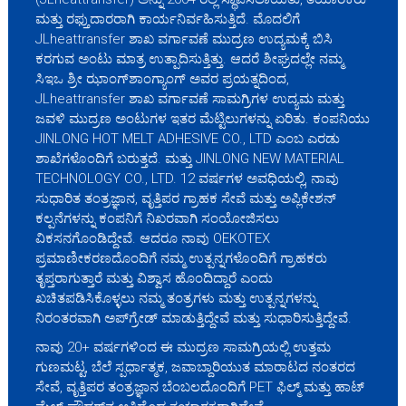
ಮತ್ತು ರಫ್ತುದಾರರಾಗಿ ಕಾರ್ಯನಿರ್ವಹಿಸುತ್ತಿದೆ. ಮೊದಲಿಗೆ
JLheattransfer ಶಾಖ ವರ್ಗಾವಣೆ ಮುದ್ರಣ ಉದ್ಯಮಕ್ಕೆ ಬಿಸಿ
ಕರಗುವ ಅಂಟು ಮಾತ್ರ ಉತ್ಪಾದಿಸುತ್ತಿತ್ತು. ಆದರೆ ಶೀಘ್ರದಲ್ಲೇ ನಮ್ಮ
ಸಿಇಒ ಶ್ರೀ ಝಾಂಗ್‌ಶಾಂಗ್ಯಾಂಗ್ ಅವರ ಪ್ರಯತ್ನದಿಂದ,
JLheattransfer ಶಾಖ ವರ್ಗಾವಣೆ ಸಾಮಗ್ರಿಗಳ ಉದ್ಯಮ ಮತ್ತು
ಜವಳಿ ಮುದ್ರಣ ಅಂಟುಗಳ ಇತರ ಮೆಟ್ಟಿಲುಗಳನ್ನು ಏರಿತು. ಕಂಪನಿಯು
JINLONG HOT MELT ADHESIVE CO., LTD ಎಂಬ ಎರಡು
ಶಾಖೆಗಳೊಂದಿಗೆ ಬರುತ್ತದೆ. ಮತ್ತು JINLONG NEW MATERIAL
TECHNOLOGY CO., LTD. 12 ವರ್ಷಗಳ ಅವಧಿಯಲ್ಲಿ, ನಾವು
ಸುಧಾರಿತ ತಂತ್ರಜ್ಞಾನ, ವೃತ್ತಿಪರ ಗ್ರಾಹಕ ಸೇವೆ ಮತ್ತು ಅಪ್ಲಿಕೇಶನ್
ಕಲ್ಪನೆಗಳನ್ನು ಕಂಪನಿಗೆ ನಿಖರವಾಗಿ ಸಂಯೋಜಿಸಲು
ವಿಕಸನಗೊಂಡಿದ್ದೇವೆ. ಆದರೂ ನಾವು OEKOTEX
ಪ್ರಮಾಣೀಕರಣದೊಂದಿಗೆ ನಮ್ಮ ಉತ್ಪನ್ನಗಳೊಂದಿಗೆ ಗ್ರಾಹಕರು
ತೃಪ್ತರಾಗುತ್ತಾರೆ ಮತ್ತು ವಿಶ್ವಾಸ ಹೊಂದಿದ್ದಾರೆ ಎಂದು
ಖಚಿತಪಡಿಸಿಕೊಳ್ಳಲು ನಮ್ಮ ತಂತ್ರಗಳು ಮತ್ತು ಉತ್ಪನ್ನಗಳನ್ನು
ನಿರಂತರವಾಗಿ ಅಪ್‌ಗ್ರೇಡ್ ಮಾಡುತ್ತಿದ್ದೇವೆ ಮತ್ತು ಸುಧಾರಿಸುತ್ತಿದ್ದೇವೆ.
ನಾವು 20+ ವರ್ಷಗಳಿಂದ ಈ ಮುದ್ರಣ ಸಾಮಗ್ರಿಯಲ್ಲಿ ಉತ್ತಮ
ಗುಣಮಟ್ಟ, ಬೆಲೆ ಸ್ಪರ್ಧಾತ್ಮಕ, ಜವಾಬ್ದಾರಿಯುತ ಮಾರಾಟದ ನಂತರದ
ಸೇವೆ, ವೃತ್ತಿಪರ ತಂತ್ರಜ್ಞಾನ ಬೆಂಬಲದೊಂದಿಗೆ PET ಫಿಲ್ಮ್ ಮತ್ತು ಹಾಟ್