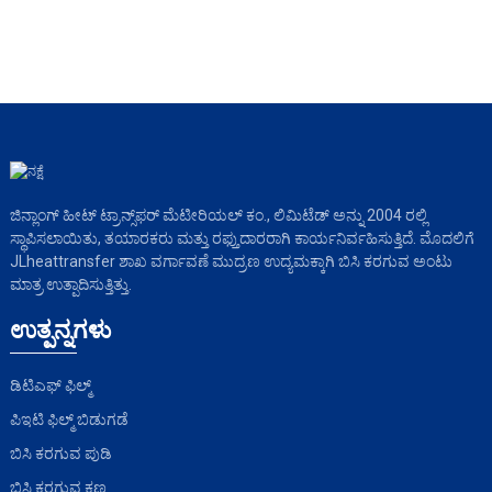
ಜಿನ್ಲಾಂಗ್ ಹೀಟ್ ಟ್ರಾನ್ಸ್‌ಫರ್ ಮೆಟೀರಿಯಲ್ ಕಂ., ಲಿಮಿಟೆಡ್ ಅನ್ನು 2004 ರಲ್ಲಿ
ಸ್ಥಾಪಿಸಲಾಯಿತು, ತಯಾರಕರು ಮತ್ತು ರಫ್ತುದಾರರಾಗಿ ಕಾರ್ಯನಿರ್ವಹಿಸುತ್ತಿದೆ. ಮೊದಲಿಗೆ
JLheattransfer ಶಾಖ ವರ್ಗಾವಣೆ ಮುದ್ರಣ ಉದ್ಯಮಕ್ಕಾಗಿ ಬಿಸಿ ಕರಗುವ ಅಂಟು
ಮಾತ್ರ ಉತ್ಪಾದಿಸುತ್ತಿತ್ತು.
ಉತ್ಪನ್ನಗಳು
ಡಿಟಿಎಫ್ ಫಿಲ್ಮ್
ಪಿಇಟಿ ಫಿಲ್ಮ್ ಬಿಡುಗಡೆ
ಬಿಸಿ ಕರಗುವ ಪುಡಿ
ಬಿಸಿ ಕರಗುವ ಕಣ