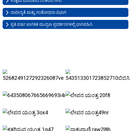
ಉತ್ತಮ ಮಾರಾಟದ ನಂತರದ ಸೇವೆ
ನಾವೀನ್ಯತೆ ಮತ್ತು ಸಂಶೋಧನಾ ವಿಭಾಗ
ಪ್ರತಿ ವರ್ಷ ಜಾಗತಿಕ ಮುದ್ರಣ ಪ್ರದರ್ಶನಗಳಲ್ಲಿ ಭಾಗವಹಿಸಿ.