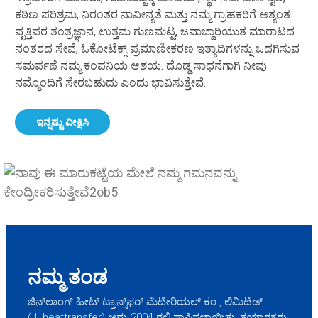
ಕಠಿಣ ಪರಿಶ್ರಮ, ನಿರಂತರ ನಾವೀನ್ಯತೆ ಮತ್ತು ನಮ್ಮ ಗ್ರಾಹಕರಿಗೆ ಅತ್ಯಂತ
ವೃತ್ತಿಪರ ತಂತ್ರಜ್ಞಾನ, ಉತ್ತಮ ಗುಣಮಟ್ಟ, ಜವಾಬ್ದಾರಿಯುತ ಮಾರಾಟದ
ನಂತರದ ಸೇವೆ, ಓಕೋಟೆಕ್ಸ್ ಪ್ರಮಾಣೀಕರಣ ಇತ್ಯಾದಿಗಳನ್ನು ಒದಗಿಸುವ
ಸಮರ್ಪಣೆ ನಮ್ಮ ಕಂಪನಿಯ ಆಶಯ. ದೊಡ್ಡ ಸಾಧನೆಗಾಗಿ ನೀವು
ನಮ್ಮೊಂದಿಗೆ ಸೇರಬಹುದು ಎಂದು ಭಾವಿಸುತ್ತೇವೆ.
ಇನ್ನಷ್ಟು ವೀಕ್ಷಿಸಿ
.
ನಮ್ಮ ತಂಡ
ಜಿನ್‌ಲಾಂಗ್ ಹೀಟ್ ಟ್ರಾನ್ಸ್‌ಫರ್ ಮೆಟೀರಿಯಲ್ ಕಂ., ಲಿಮಿಟೆಡ್
(JLheattransfer) ಅನ್ನು 2004 ರಲ್ಲಿ ಸ್ಥಾಪಿಸಲಾಯಿತು, ತಯಾರಕರು