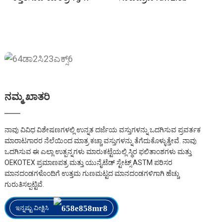
ನಮ್ಮ ಖಾತರಿ
ನಾವು ವಿವಿಧ ವಿಶೇಷಣಗಳಲ್ಲಿ ಉನ್ನತ ದರ್ಜೆಯ ವಸ್ತುಗಳನ್ನು ಒದಗಿಸುವ ಪ್ರವರ್ತಕ
ಮಾರಾಟಗಾರರ ನೆಲೆಯಿಂದ ಮಾತ್ರ ಕಚ್ಚಾ ವಸ್ತುಗಳನ್ನು ತೆಗೆದುಕೊಳ್ಳುತ್ತೇವೆ. ನಾವು
ಒದಗಿಸುವ ಈ ಎಲ್ಲಾ ಉತ್ಪನ್ನಗಳು ಮಾರುಕಟ್ಟೆಯಲ್ಲಿ ಸ್ಥಿರ ಫಲಿತಾಂಶಗಳು ಮತ್ತು
OEKOTEX ಪ್ರಮಾಣಪತ್ರ ಮತ್ತು ಯುನೈಟೆಡ್ ಸ್ಟೇಟ್ಸ್ ASTM ಪರಿಸರ
ಮಾನದಂಡಗಳೊಂದಿಗೆ ಉತ್ತಮ ಗುಣಮಟ್ಟದ ಮಾನದಂಡಗಳಿಗಾಗಿ ಹೆಚ್ಚು
ಗುರುತಿಸಲ್ಪಟ್ಟಿವೆ.
ಇನ್ನಷ್ಟು ವೀಕ್ಷಿಸಿ