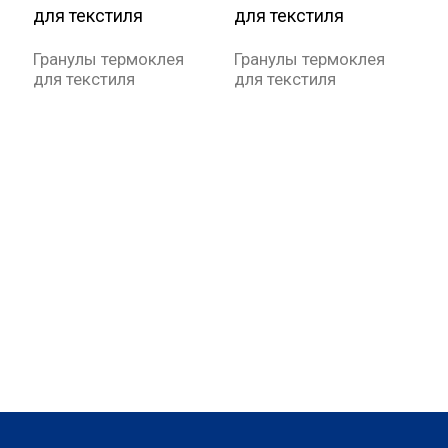
Гранулы термоклея
Гранулы термоклея
для текстиля
для текстиля
В
с
д
т
с