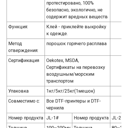
протестировано, 100%
безопасно, экологично, не
содержит вредных веществ
Функция:
Клей - приклейте выкройку
к одежде.
Метод
порошок горячего расплава
отверждения:
Сертификация
Oekotex, MSDA,
Сертификаты на перевозку
воздушным/морским
транспортом
Упаковка
1кг/5кг/25кг(1мешок)
Совместимо с:
Все DTF-принтеры и DTF-
чернила
Номер продукта
JL-1#
Номер продукта
JL-2#
Толщина
100~200му
Толщина
80~200