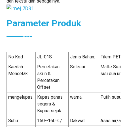
dan tekstil dan sebagainya.
Parameter Produk
No Kod
JL-01S
Jenis Bahan:
Filem PET
Kaedah
Percetakan
Selesai:
Matte Sisi Tu
Mencetak:
skrin &
sisi dua untu
Percetakan
Offset
mengelupas:
Kupas panas
warna:
Putih susu se
segera &
Kupas sejuk
Suhu:
150~160℃/
Dakwat:
Asas air/asas