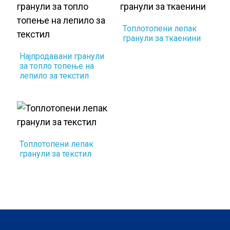
Топлотопени лепак
гранули за ткаенини
Најпродавани гранули
за топло топење на
лепило за текстил
Топлотопени лепак
гранули за текстил
.