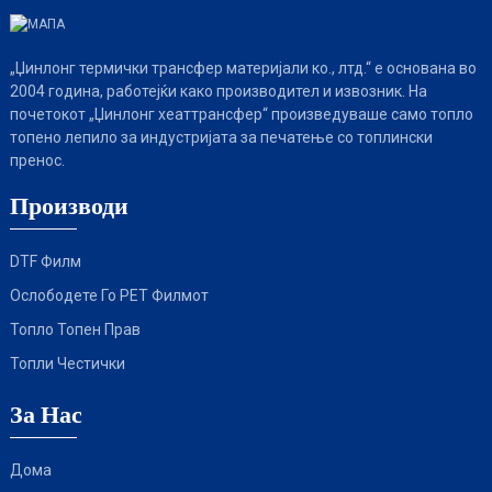
„Џинлонг термички трансфер материјали ко., лтд.“ е основана во
2004 година, работејќи како производител и извозник. На
почетокот „Џинлонг хеаттрансфер“ произведуваше само топло
топено лепило за индустријата за печатење со топлински
пренос.
Производи
DTF Филм
Ослободете Го PET Филмот
Топло Топен Прав
Топли Честички
За Нас
Дома