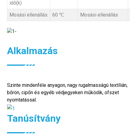
idő(k)
Mosási ellenállás
60 ℃
Mosási ellenállás
60
Alkalmazás
Szinte mindenféle anyagon, nagy rugalmasságú textílián,
bőrön, cipőn és egyéb védjegyeken működik, ofszet
nyomtatással.
Tanúsítvány