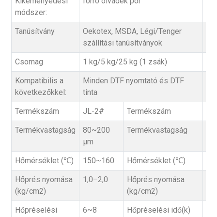
Kikeményedési
forró olvadék por
módszer:
Tanúsítvány
Oekotex, MSDA, Légi/Tenger
szállítási tanúsítványok
Csomag
1 kg/5 kg/25 kg (1 zsák)
Kompatibilis a
Minden DTF nyomtató és DTF
következőkkel:
tinta
Termékszám
JL-2#
Termékszám
JL
Termékvastagság
80~200
Termékvastagság
10
μm
μm
Hőmérséklet (℃)
150~160
Hőmérséklet (℃)
15
Hőprés nyomása
1,0–2,0
Hőprés nyomása
1,
(kg/cm2)
(kg/cm2)
Hőpréselési
6~8
Hőpréselési idő(k)
6~