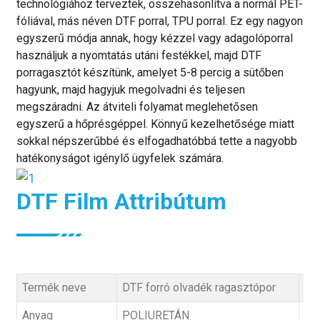
technológiához terveztek, összehasonlítva a normál PET-
fóliával, más néven DTF porral, TPU porral. Ez egy nagyon
egyszerű módja annak, hogy kézzel vagy adagolóporral
használjuk a nyomtatás utáni festékkel, majd DTF
porragasztót készítünk, amelyet 5-8 percig a sütőben
hagyunk, majd hagyjuk megolvadni és teljesen
megszáradni. Az átviteli folyamat meglehetősen
egyszerű a hőprésgéppel. Könnyű kezelhetősége miatt
sokkal népszerűbbé és elfogadhatóbbá tette a nagyobb
hatékonyságot igénylő ügyfelek számára.
DTF Film Attribútum
Termék neve
DTF forró olvadék ragasztópor
Anyag
POLIURETÁN