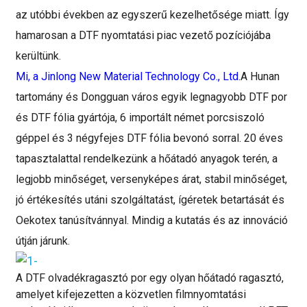
az utóbbi években az egyszerű kezelhetősége miatt. Így
hamarosan a DTF nyomtatási piac vezető pozíciójába
kerültünk.
Mi, a Jinlong New Material Technology Co., Ltd.
A Hunan
tartomány és Dongguan város egyik legnagyobb DTF por
és DTF fólia gyártója, 6 importált német porcsiszoló
géppel és 3 négyfejes DTF fólia bevonó sorral. 20 éves
tapasztalattal rendelkezünk a hőátadó anyagok terén, a
legjobb minőséget, versenyképes árat, stabil minőséget,
jó értékesítés utáni szolgáltatást, ígéretek betartását és
Oekotex tanúsítvánnyal. Mindig a kutatás és az innováció
útján járunk.
A DTF olvadékragasztó por egy olyan hőátadó ragasztó,
amelyet kifejezetten a közvetlen filmnyomtatási