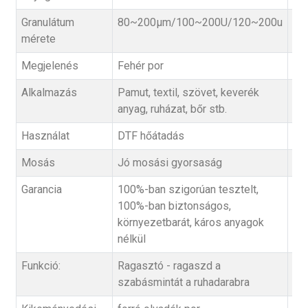
Granulátum
80~200µm/100~200U/120~200u
mérete
Megjelenés
Fehér por
Alkalmazás
Pamut, textil, szövet, keverék
anyag, ruházat, bőr stb.
Használat
DTF hőátadás
Mosás
Jó mosási gyorsaság
Garancia
100%-ban szigorúan tesztelt,
100%-ban biztonságos,
környezetbarát, káros anyagok
nélkül
Funkció:
Ragasztó - ragaszd a
szabásmintát a ruhadarabra