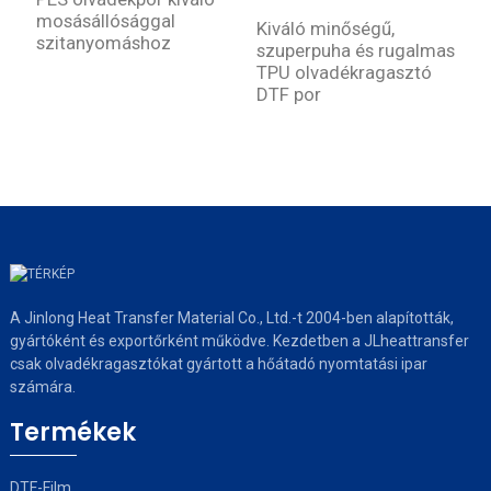
g
mosásállósággal
Kiváló minőségű,
szitanyomáshoz
szuperpuha és rugalmas
TPU olvadékragasztó
DTF por
A Jinlong Heat Transfer Material Co., Ltd.-t 2004-ben alapították,
gyártóként és exportőrként működve. Kezdetben a JLheattransfer
csak olvadékragasztókat gyártott a hőátadó nyomtatási ipar
számára.
Termékek
DTF-Film