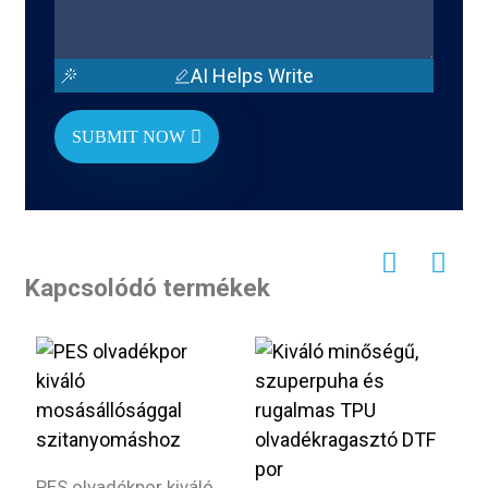
AI Helps Write
SUBMIT NOW
Kapcsolódó termékek
L
f
PES olvadékpor kiváló