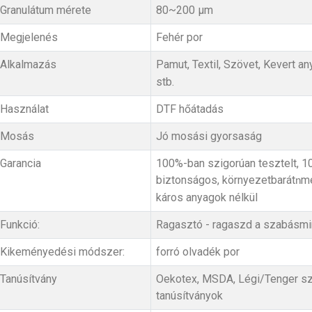
Granulátum mérete
80~200 μm
Megjelenés
Fehér por
Alkalmazás
Pamut, Textil, Szövet, Kevert an
stb.
Használat
DTF hőátadás
Mosás
Jó mosási gyorsaság
Garancia
100%-ban szigorúan tesztelt, 
biztonságos, környezetbarát
me
n
káros anyagok nélkül
Funkció:
Ragasztó - ragaszd a szabásmin
Kikeményedési módszer:
forró olvadék por
Tanúsítvány
Oekotex, MSDA, Légi/Tenger szá
tanúsítványok