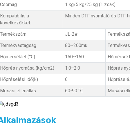
Csomag
1 kg/5 kg/25 kg (1 zsák)
Kompatibilis a
Minden DTF nyomtató és DTF ti
következőkkel:
Termékszám
JL-2#
Terméksz
Termékvastagság
80~200mu
Termékvas
Hőmérséklet (℃)
150~160
Hőmérsékl
Hőprés nyomása (kg/cm2)
1,0–2,0
Hőprés ny
Hőpréselési idő(k)
6
Hőpréselés
Mosási ellenállás
60-90 ℃
Mosási ell
Alkalmazások