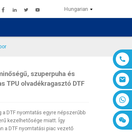
Hungarian
por
 minőségű, szuperpuha és
Loading...
Loading...
Loading..
Loading..
as TPU olvadékragasztó DTF
 a DTF nyomtatás egyre népszerűbb
rű kezelhetősége miatt. Így
n a DTF nyomtatási piac vezető