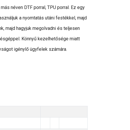
 más néven DTF porral, TPU porral. Ez egy
sználjuk a nyomtatás utáni festékkel, majd
k, majd hagyjuk megolvadni és teljesen
résgéppel. Könnyű kezelhetősége miatt
ságot igénylő ügyfelek számára.