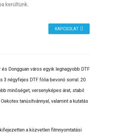
ba kerültünk.
KAPCSOLAT
y és Dongguan város egyik legnagyobb DTF
és 3 négyfejes DTF fólia bevonó sorral. 20
obb minőséget, versenyképes árat, stabil
, Oekotex tanúsítvánnyal, valamint a kutatás
ifejezetten a közvetlen filmnyomtatási