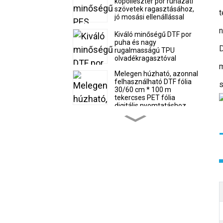
kopoliészter por ruházati
szövetek ragasztásához,
t
jó mosási ellenállással
n
Kiváló minőségű DTF por
puha és nagy
D
rugalmasságú TPU
olvadékragasztóval
m
Melegen húzható, azonnal
felhasználható DTF fólia
s
30/60 cm * 100 m
tekercses PET fólia
digitális nyomtatáshoz
gyártónak
Kiváló minőségű,
szuperpuha és rugalmas
TPU olvadékragasztó DTF
por
Forró eladó DTF fólia
30/60cm * 100m tekercs
hőátadó PET fólia gyári ár
Forrón héjas, azonnal
felhasználható DTF fólia
tekercs- és lapméret-
gyártó digitális