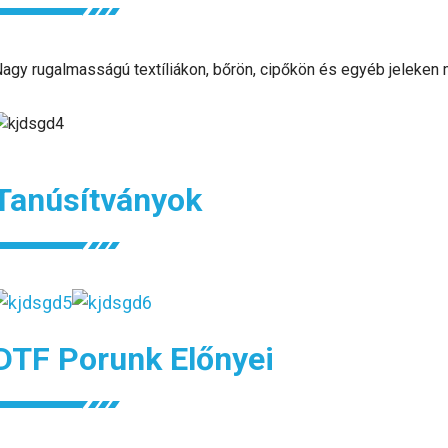
agy rugalmasságú textíliákon, bőrön, cipőkön és egyéb jeleken
Tanúsítványok
DTF Porunk Előnyei