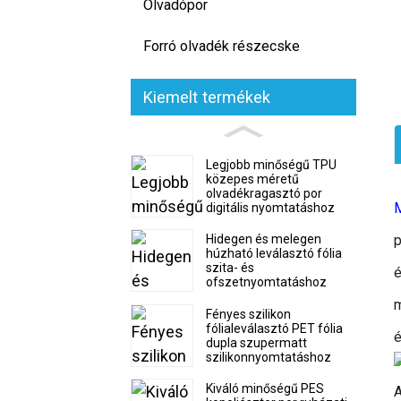
Olvadópor
Forró olvadék részecske
Kiemelt termékek
Legjobb minőségű TPU
közepes méretű
olvadékragasztó por
M
digitális nyomtatáshoz
Hidegen és melegen
p
húzható leválasztó fólia
szita- és
é
ofszetnyomtatáshoz
m
Fényes szilikon
fólialeválasztó PET fólia
é
dupla szupermatt
szilikonnyomtatáshoz
Kiváló minőségű PES
A