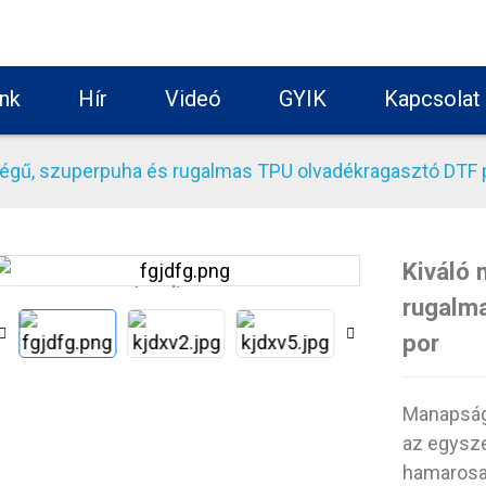
nk
Hír
Videó
GYIK
Kapcsolat
ségű, szuperpuha és rugalmas TPU olvadékragasztó DTF 
Kiváló
Loading...
Loading...
rugalm
por
Manapság
az egysze
hamarosa