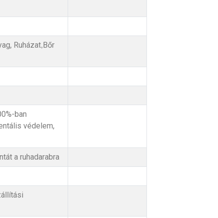
yag, Ruházat
Bőr
,
100%-ban
ntális védelem,
tát a ruhadarabra
llítási