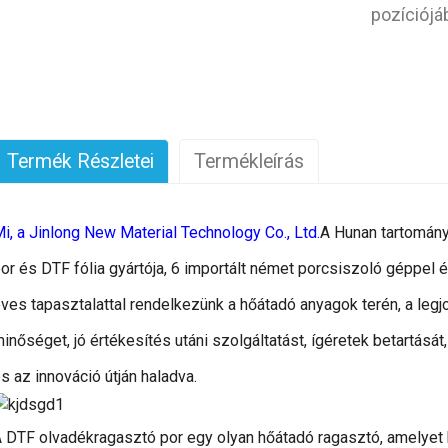
pozíciójá
Termék Részletei
Termékleírás
i, a Jinlong New Material Technology Co., Ltd.
A Hunan tartomán
or és DTF fólia gyártója, 6 importált német porcsiszoló géppel 
ves tapasztalattal rendelkezünk a hőátadó anyagok terén, a legj
inőséget, jó értékesítés utáni szolgáltatást, ígéretek betartását
s az innováció útján haladva.
 DTF olvadékragasztó por egy olyan hőátadó ragasztó, amelyet k