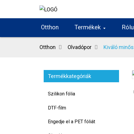
Otthon
Termékek
Rólu
Otthon
Olvadópor
Kiváló minő
Termékkategóriák
Loading...
Loading...
Szilikon fólia
DTF-film
Engedje el a PET fóliát