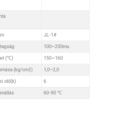
nta
ám
JL-1#
tagság
100~200mu
et (℃)
150~160
omása (kg/cm2)
1,0–2,0
i idő(k)
6
enállás
60-90 ℃