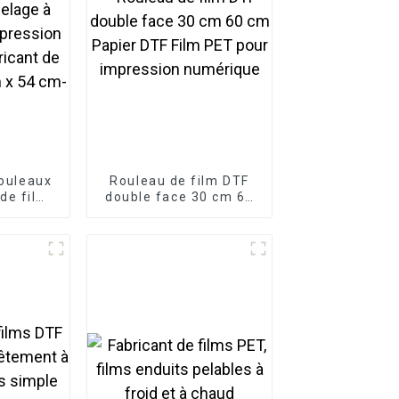
rouleaux
Rouleau de film DTF
 de film
double face 30 cm 60
ané à
cm Papier DTF Film
ud pour
PET pour impression
ion
numérique
bricant
39 cm x
1