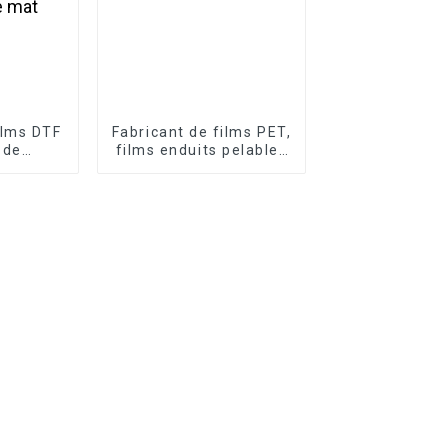
ilms DTF
Fabricant de films PET,
 de
films enduits pelables
 quatre
à froid et à chaud
e double
at