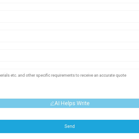
AI Helps Write
Send