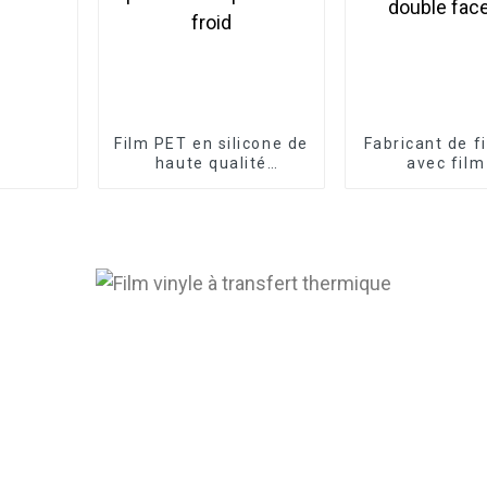
Film PET en silicone de
Fabricant de f
haute qualité
avec film
Fabricant de films de
revêtement à
démoulage super-
couches simpl
matière pelables à
face m
froid