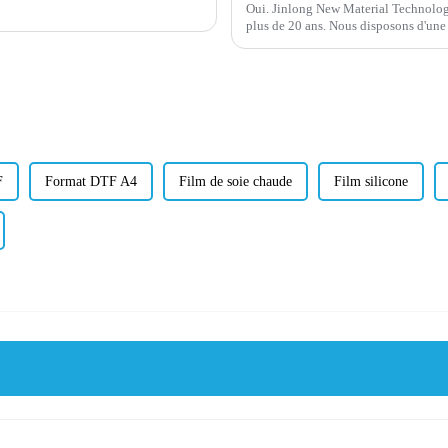
Oui. Jinlong New Material Technology
plus de 20 ans. Nous disposons d'une 
technologie de pointe. Wanhua est l'u
F
Format DTF A4
Film de soie chaude
Film silicone