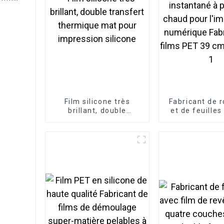
Film silicone très
Fabricant de 
brillant, double
et de feuilles
transfert thermique
DTF instant
mat pour impression
pelage à cha
silicone
l'impress
numérique Fa
de films PET 
54 cm-