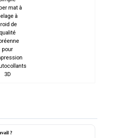
coréenne pour
l'impression
d'autocollants 3D
avail ?