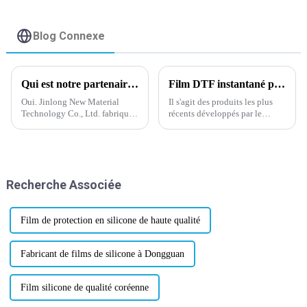
froid
Blog Connexe
Qui est notre partenaire de travail ?
Film DTF instantané pelable à chaud pour impression numérique.
Oui. Jinlong New Material
Il s'agit des produits les plus
Technology Co., Ltd. fabrique
récents développés par le
de la poudre thermofusible
département R&D de notre
depuis plus de 20 ans. Nous
entreprise depuis début février
disposons d'une équipe de
2024. N'hésitez pas à nous
professionnels, d'une
contacter pour un test
expérience et d'une
d'échantillon gratuit en rouleau
Recherche Associée
technologie de pointe. Wanhua
de taille 75/100u* 60cm*10m,
est l'un de nos partenaires.
ou personnalisé...
Film de protection en silicone de haute qualité
Fabricant de films de silicone à Dongguan
Film silicone de qualité coréenne